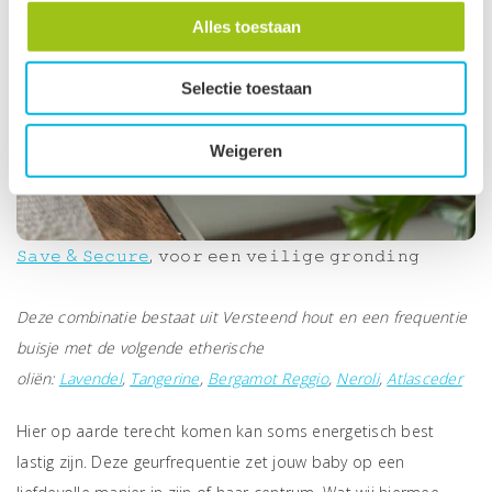
Alles toestaan
Selectie toestaan
Weigeren
𝚂𝚊𝚟𝚎 & 𝚂𝚎𝚌𝚞𝚛𝚎
, 𝚟𝚘𝚘𝚛 𝚎𝚎𝚗 𝚟𝚎𝚒𝚕𝚒𝚐𝚎 𝚐𝚛𝚘𝚗𝚍𝚒𝚗𝚐
Deze combinatie bestaat uit Versteend hout en een frequentie
buisje met de volgende etherische
oliën:
Lavendel
,
Tangerine
,
Bergamot Reggio
,
Neroli
,
Atlasceder
Hier op aarde terecht komen kan soms energetisch best
lastig zijn. Deze geurfrequentie zet jouw baby op een