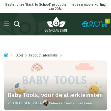
Bestel onze 'Back to School' producten met een mooie korting
van 20%!
0
Blog
Product informatie
Baby Tools, voor de allerkleinsten
·
23 OKTOBER, 2024
Rebecca Geurts - van Leen