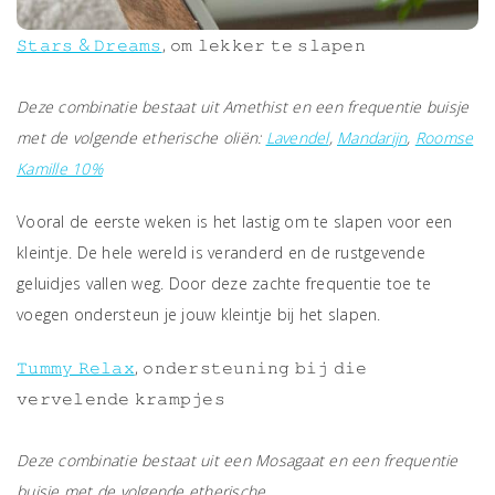
𝚂𝚝𝚊𝚛𝚜 & 𝙳𝚛𝚎𝚊𝚖𝚜
, 𝚘𝚖 𝚕𝚎𝚔𝚔𝚎𝚛 𝚝𝚎 𝚜𝚕𝚊𝚙𝚎𝚗
Deze combinatie bestaat uit Amethist en een frequentie buisje
met de volgende etherische oliën:
Lavendel
,
Mandarijn
,
Roomse
Kamille 10%
Vooral de eerste weken is het lastig om te slapen voor een
kleintje. De hele wereld is veranderd en de rustgevende
geluidjes vallen weg. Door deze zachte frequentie toe te
voegen ondersteun je jouw kleintje bij het slapen.
𝚃𝚞𝚖𝚖𝚢 𝚁𝚎𝚕𝚊𝚡
, 𝚘𝚗𝚍𝚎𝚛𝚜𝚝𝚎𝚞𝚗𝚒𝚗𝚐 𝚋𝚒𝚓 𝚍𝚒𝚎
𝚟𝚎𝚛𝚟𝚎𝚕𝚎𝚗𝚍𝚎 𝚔𝚛𝚊𝚖𝚙𝚓𝚎𝚜
Deze combinatie bestaat uit een Mosagaat en een frequentie
buisje met de volgende etherische