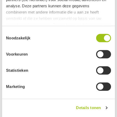
analyse. Deze partners kunnen deze gegevens
combineren met andere informatie die u aan ze heeft
verstrekt of die ze hebben verzameld op basis van uw
gebruik van hun services. Jouw informatie delen we met de
volgende vier partners:
Toestemmingsselectie
Noodzakelijk
Meta
Google
Voorkeuren
Clerk
Active Campaign
Statistieken
Je kunt jouw toestemming ten alle tijden intrekken via de
zwarte button onderaan de pagina.
Marketing
Groeten, team De Groene Linde.
Details tonen