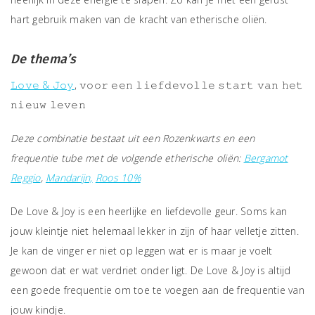
hart gebruik maken van de kracht van etherische oliën.
De thema’s
𝙻𝚘𝚟𝚎 & 𝙹𝚘𝚢
, 𝚟𝚘𝚘𝚛 𝚎𝚎𝚗 𝚕𝚒𝚎𝚏𝚍𝚎𝚟𝚘𝚕𝚕𝚎 𝚜𝚝𝚊𝚛𝚝 𝚟𝚊𝚗 𝚑𝚎𝚝
𝚗𝚒𝚎𝚞𝚠 𝚕𝚎𝚟𝚎𝚗
Deze combinatie bestaat uit een Rozenkwarts en een
frequentie tube met de volgende etherische oliën:
Bergamot
Reggio
,
Mandarijn,
Roos 10%
De Love & Joy is een heerlijke en liefdevolle geur. Soms kan
jouw kleintje niet helemaal lekker in zijn of haar velletje zitten.
Je kan de vinger er niet op leggen wat er is maar je voelt
gewoon dat er wat verdriet onder ligt. De Love & Joy is altijd
een goede frequentie om toe te voegen aan de frequentie van
jouw kindje.