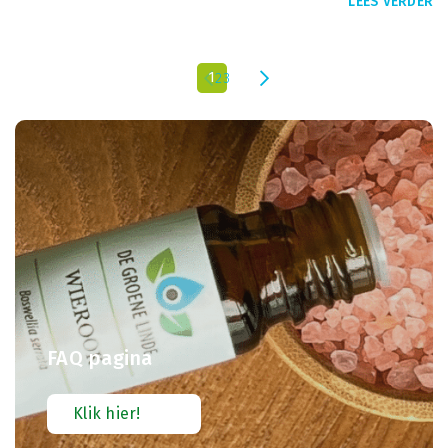
LEES VERDER
1
2
3
FAQ pagina
Klik hier!