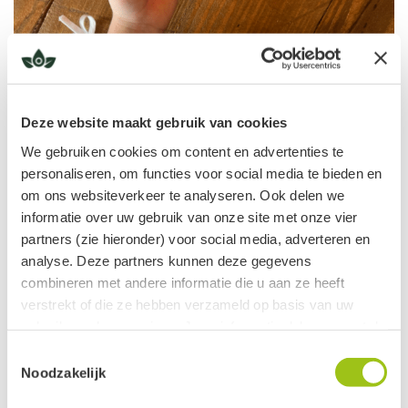
Deze website maakt gebruik van cookies
We gebruiken cookies om content en advertenties te
Angel Collection; liefdevolle geuren voor ieder
personaliseren, om functies voor social media te bieden en
moment van de dag
om ons websiteverkeer te analyseren. Ook delen we
25 JUNI, 2025
informatie over uw gebruik van onze site met onze vier
partners (zie hieronder) voor social media, adverteren en
Angel Collection, een liefdevolle, zachte en helende
analyse. Deze partners kunnen deze gegevens
geurlijn. Het zijn zeer gewaardeerde geuren die al door
combineren met andere informatie die u aan ze heeft
veel mensen zijn ontdekt. In dit blog vertel ik je meer over
verstrekt of die ze hebben verzameld op basis van uw
de achtergrond...
gebruik van hun services. Jouw informatie delen we met de
volgende vier partners:
LEES VERDER
Toestemmingsselectie
Noodzakelijk
Meta