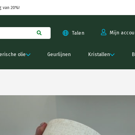
g van 20%!
Mijn accou
Talen
erische olie
Geurlijnen
Kristallen
B