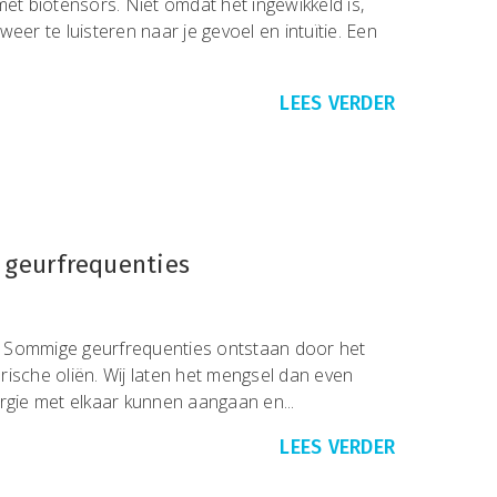
 biotensors. Niet omdat het ingewikkeld is,
eer te luisteren naar je gevoel en intuïtie. Een
LEES VERDER
 geurfrequenties
 Sommige geurfrequenties ontstaan door het
ische oliën. Wij laten het mengsel dan even
rgie met elkaar kunnen aangaan en...
LEES VERDER