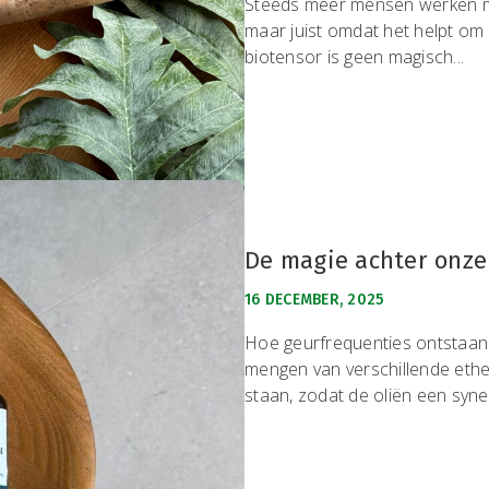
Steeds meer mensen werken met
maar juist omdat het helpt om w
biotensor is geen magisch...
De magie achter onze
16 DECEMBER, 2025
Hoe geurfrequenties ontstaan
mengen van verschillende ether
staan, zodat de oliën een syne