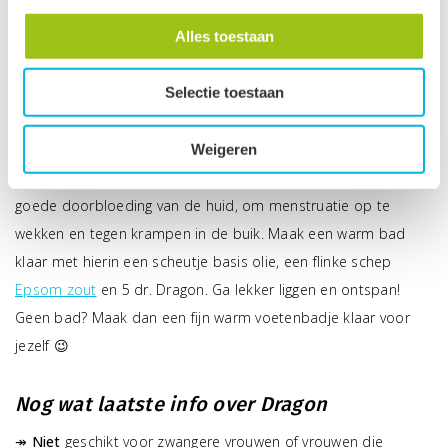
Reumatische pijnen kan je verlichten door 4 dr. Dragon te
mengen met 2 dr. Lavendel, 2 dr.
Elemi
en 2 dr.
Eucalyptus
in
Alles toestaan
10 ml basis olie. Smeer hier 2x daags de pijnlijke plekken in.
Selectie toestaan
In bad of een voetenbad
Weigeren
Heerlijk om een warm bad te nemen met Dragon voor een
goede doorbloeding van de huid, om menstruatie op te
wekken en tegen krampen in de buik. Maak een warm bad
klaar met hierin een scheutje basis olie, een flinke schep
Epsom zout
en 5 dr. Dragon. Ga lekker liggen en ontspan!
Geen bad? Maak dan een fijn warm voetenbadje klaar voor
jezelf 😉
Nog wat laatste info over Dragon
↠
Niet
geschikt voor zwangere vrouwen of vrouwen die