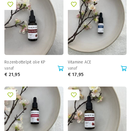
Rozenbottelpit olie KP
Vitamine ACE
vanaf
vanaf
€
21,95
€
17,95