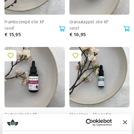
Frambozenpit olie KP
Granaatappel olie KP
vanaf
vanaf
€
15,95
€
16,95
Cactusvijg olie RF
Aloe Vera – 10 voudig
vanaf
vanaf
€
19,95
€
8,95