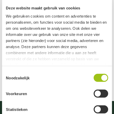
Deze website maakt gebruik van cookies
1
We gebruiken cookies om content en advertenties te
personaliseren, om functies voor social media te bieden en
om ons websiteverkeer te analyseren. Ook delen we
Gerelateerde categorieën
informatie over uw gebruik van onze site met onze vier
partners (zie hieronder) voor social media, adverteren en
Basis Oliën
analyse. Deze partners kunnen deze gegevens
combineren met andere informatie die u aan ze heeft
Maceraten
verstrekt of die ze hebben verzameld op basis van uw
gebruik van hun services. Jouw informatie delen we met de
Massage Olie Blends
volgende vier partners:
Toestemmingsselectie
Noodzakelijk
Meta
Google
Voorkeuren
Clerk
Active Campaign
Statistieken
Je kunt jouw toestemming ten alle tijden intrekken via de