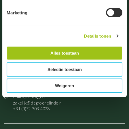
zwarte button onderaan de pagina.
Marketing
Groeten, team De Groene Linde.
De Droogmakerij 23
Details tonen
1851 LX Heiloo
Algemene vragen:
Alles toestaan
info@degroenelinde.nl
+31 (0)72 531 8860
Selectie toestaan
Vragen bestellingen:
bestelling@degroenelinde.nl
+31 (0)72 303 4027
Weigeren
Zakelijke vragen:
zakelijk@degroenelinde.nl
+31 (0)72 303 4028