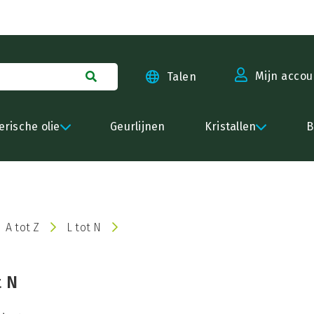
g van 20%!
Mijn accou
Talen
erische olie
Geurlijnen
Kristallen
B
A tot Z
L tot N
t N