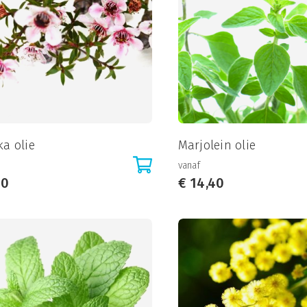
a olie
Marjolein olie
vanaf
10
€
14,40