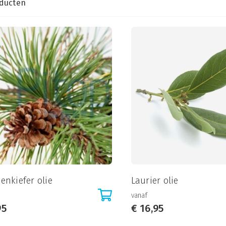
ducten
enkiefer olie
Laurier olie
vanaf
95
€
16,95