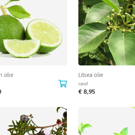
n olie
Litsea olie
vanaf
0
€
8,95