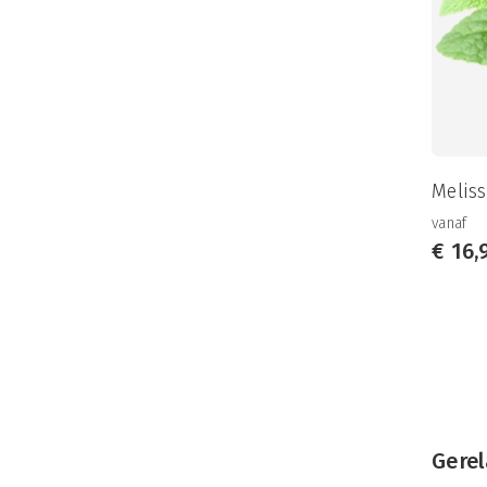
Meliss
vanaf
€
16,
Gerel