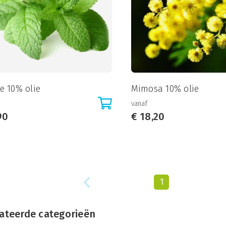
e 10% olie
Mimosa 10% olie
vanaf
90
€
18,20
1
ateerde categorieën