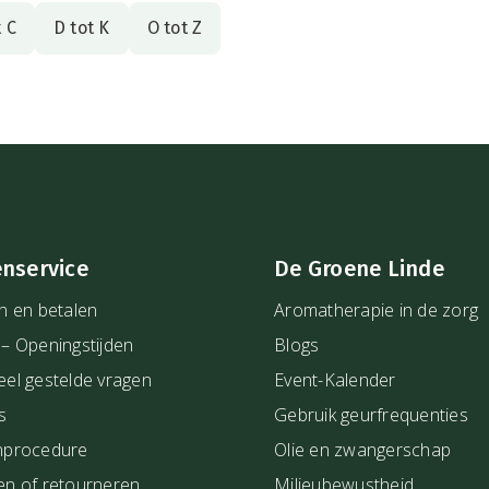
t C
D tot K
O tot Z
enservice
De Groene Linde
n en betalen
Aromatherapie in de zorg
 – Openingstijden
Blogs
eel gestelde vragen
Event-Kalender
s
Gebruik geurfrequenties
nprocedure
Olie en zwangerschap
en of retourneren
Milieubewustheid