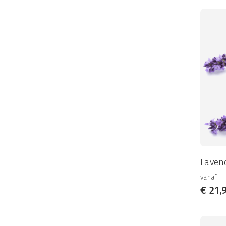
Lavend
vanaf
€
21,