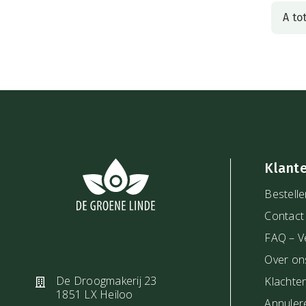
A to
Klant
Bestelle
Contact
FAQ – V
Over on
De Droogmakerij 23
Klachte
1851 LX Heiloo
Annuler