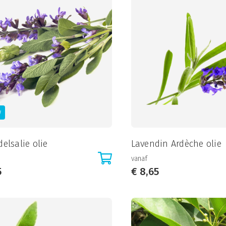
w
elsalie olie
Lavendin Ardèche olie
vanaf
5
€
8,65