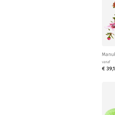
Manuk
vanaf
€
39,