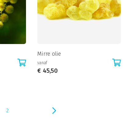
Mirre olie
vanaf
€
45,50
2