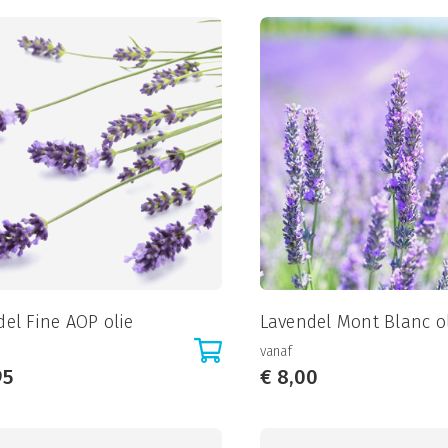
el Fine AOP olie
Lavendel Mont Blanc o
vanaf
95
€
8,00