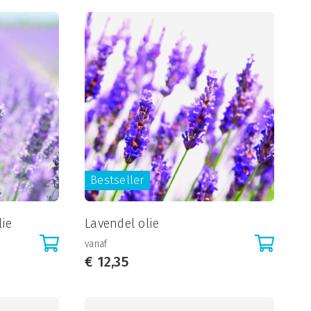
Bestseller
lie
Lavendel olie
vanaf
€
12,35