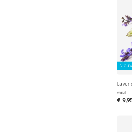
Nieu
Lavend
vanaf
€
9,9