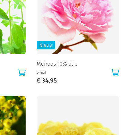
Nieuw
Meiroos 10% olie
vanaf
€
34,95