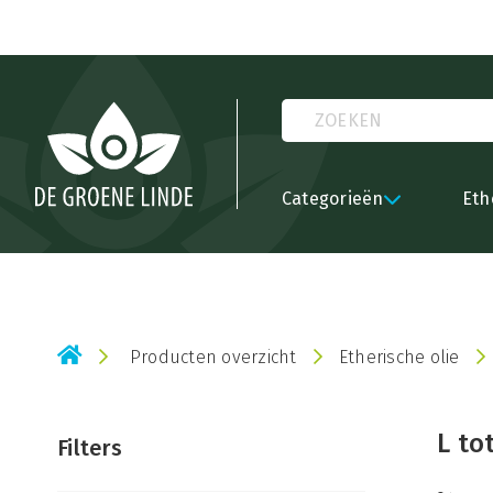
Bestel onze 'Back to School' producten met een mooie kortin
Categorieën
Eth
Producten overzicht
Etherische olie
L to
Filters