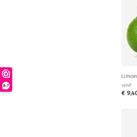
Limoe
vanaf
9,7
€
9,4