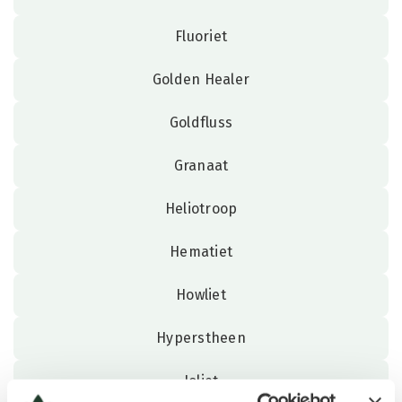
Fluoriet
Golden Healer
Goldfluss
Granaat
Heliotroop
Hematiet
Howliet
Hyperstheen
Ioliet