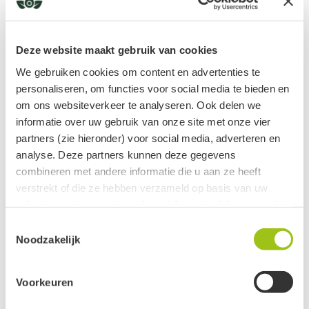
Jade
Jaspis
Deze website maakt gebruik van cookies
We gebruiken cookies om content en advertenties te
Kattenoog
personaliseren, om functies voor social media te bieden en
om ons websiteverkeer te analyseren. Ook delen we
Kunziet
informatie over uw gebruik van onze site met onze vier
partners (zie hieronder) voor social media, adverteren en
Kyaniet
analyse. Deze partners kunnen deze gegevens
combineren met andere informatie die u aan ze heeft
Labradoriet
verstrekt of die ze hebben verzameld op basis van uw
gebruik van hun services. Jouw informatie delen we met de
Lapis Lazuli
volgende vier partners:
Toestemmingsselectie
Noodzakelijk
Larimar
Meta
Google
Lepidoliet
Voorkeuren
Clerk
Active Campaign