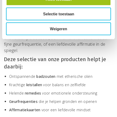
onszelf. Terwijl echte balans begint bij
jou. Eigenliefde betekent jezelf accepteren zoals je bent –
met alles erop en eraan. Het is de basis voor een leven
Selectie toestaan
vol energie, verbinding en innerlijke rust. Selfcare is geen
luxe, maar een bewuste keuze. Tijd nemen voor jezelf,
Weigeren
ontspannen, en opladen. Denk aan een warm bad met
ons natuurlijke badzout, een moment van stilte met een
fijne geurfrequentie, of een liefdevolle affirmatie in de
spiegel.
Deze selectie van onze producten helpt je
daarbij:
Ontspannende
badzouten
met etherische oliën
Krachtige
kristallen
voor balans en zelfliefde
Helende
remedies
voor emotionele ondersteuning
Geurfrequenties
die je helpen gronden en openen
Affirmatiekaarten
voor een liefdevolle mindset