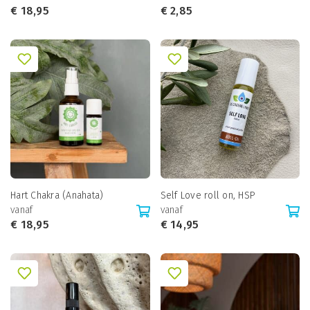
€
18,95
€
2,85
Hart Chakra (Anahata)
Self Love roll on, HSP
vanaf
vanaf
€
18,95
€
14,95