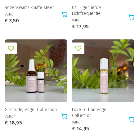
Rozenkwarts knuffelsteen
04. Eigenliefde
Lichtfrequentie
vanaf
vanaf
€
3,50
€
17,95
Gratitude, Angel Collection
Love roll on Angel
Collection
vanaf
vanaf
€
18,95
€
14,95