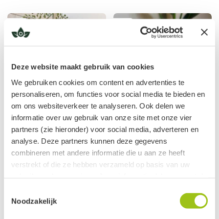
Deze website maakt gebruik van cookies
We gebruiken cookies om content en advertenties te
personaliseren, om functies voor social media te bieden en
om ons websiteverkeer te analyseren. Ook delen we
informatie over uw gebruik van onze site met onze vier
Skip the dip roll on,
Love & Joy etherische olie
partners (zie hieronder) voor social media, adverteren en
Women Collection
vanaf
analyse. Deze partners kunnen deze gegevens
vanaf
€
15,15
€
18,95
combineren met andere informatie die u aan ze heeft
€
14,95
verstrekt of die ze hebben verzameld op basis van uw
gebruik van hun services. Jouw informatie delen we met de
volgende vier partners:
Toestemmingsselectie
Noodzakelijk
Meta