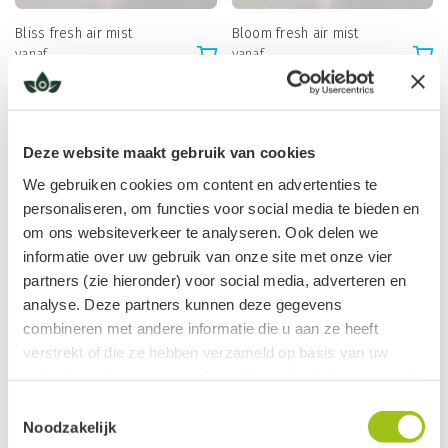
Bliss fresh air mist
Bloom fresh air mist
vanaf
vanaf
€
23,95
€
23,95
1
Deze website maakt gebruik van cookies
We gebruiken cookies om content en advertenties te
personaliseren, om functies voor social media te bieden en
Gerelateerde categorieën
om ons websiteverkeer te analyseren. Ook delen we
informatie over uw gebruik van onze site met onze vier
Badoliën
partners (zie hieronder) voor social media, adverteren en
analyse. Deze partners kunnen deze gegevens
Etherische olie voor diffuser
combineren met andere informatie die u aan ze heeft
verstrekt of die ze hebben verzameld op basis van uw
Kakaw Spirit
gebruik van hun services. Jouw informatie delen we met de
volgende vier partners:
Toestemmingsselectie
Opbergers
Noodzakelijk
Meta