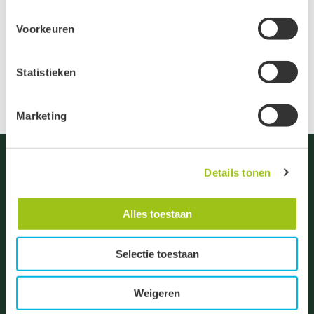
Power Pillows
Google
Voorkeuren
Clerk
Shower Mists
Active Campaign
Statistieken
Je kunt jouw toestemming ten alle tijden intrekken via de
zwarte button onderaan de pagina.
Marketing
Groeten, team De Groene Linde.
Details tonen
Alles toestaan
De Droogmakerij 23
Selectie toestaan
1851 LX Heiloo
Algemene vragen:
Weigeren
info@degroenelinde.nl