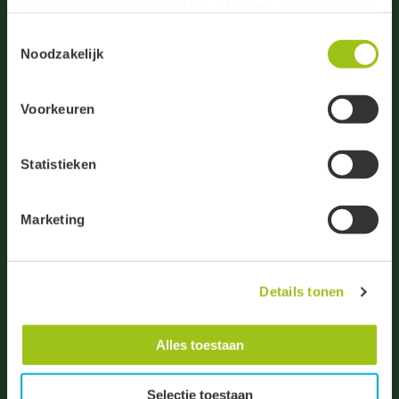
gebruik van hun services. Jouw informatie delen we met de
volgende vier partners:
Toestemmingsselectie
Noodzakelijk
De Droogmakerij 23
Meta
1851 LX Heiloo
Google
Voorkeuren
Clerk
Algemene vragen:
info@degroenelinde.nl
Active Campaign
+31 (0)72 531 8860
Statistieken
Je kunt jouw toestemming ten alle tijden intrekken via de
Vragen bestellingen:
zwarte button onderaan de pagina.
bestelling@degroenelinde.nl
Marketing
+31 (0)72 303 4027
Groeten, team De Groene Linde.
Zakelijke vragen:
zakelijk@degroenelinde.nl
Details tonen
+31 (0)72 303 4028
Alles toestaan
Klantenservice
Selectie toestaan