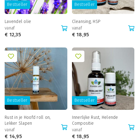
Bestseller
Bestseller
Lavendel olie
Cleansing, HSP
vanaf
vanaf
€
12,35
€
18,95
Bestseller
Bestseller
Rust in je Hoofd roll on,
Innerlijke Rust, Helende
Lekker Slapen
Compositie
vanaf
vanaf
€
14,95
€
18,95