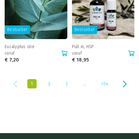
Bestseller
Bestseller
Eucalyptus olie
Pull in, HSP
vanaf
vanaf
€
7,20
€
18,95
...
1
2
3
104