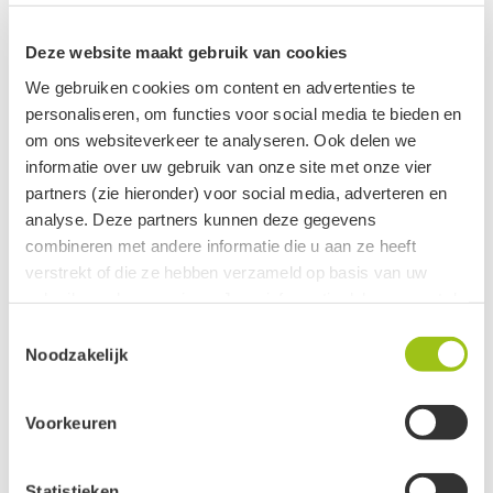
Deze website maakt gebruik van cookies
Bestseller
We gebruiken cookies om content en advertenties te
personaliseren, om functies voor social media te bieden en
Informatie Gidsje
Clean Energy pocket spray
om ons websiteverkeer te analyseren. Ook delen we
algemeen
10 ml
informatie over uw gebruik van onze site met onze vier
€
0,25
€
6,95
partners (zie hieronder) voor social media, adverteren en
analyse. Deze partners kunnen deze gegevens
combineren met andere informatie die u aan ze heeft
verstrekt of die ze hebben verzameld op basis van uw
gebruik van hun services. Jouw informatie delen we met de
volgende vier partners:
Toestemmingsselectie
Noodzakelijk
Meta
Google
Bestseller
Voorkeuren
Clerk
Active Campaign
Mystery Guest
Slaap Schaapje
Statistieken