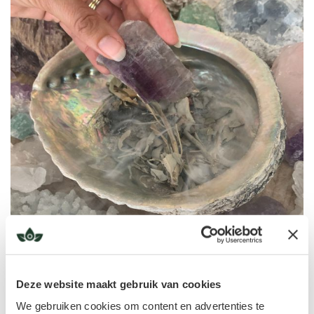
LEES VERDER
Kristallen reinigen en opladen
15 JULI, 2022
Deze website maakt gebruik van cookies
Veel mensen hebben prachtige stenen in huis. Ze zijn zo
We gebruiken cookies om content en advertenties te