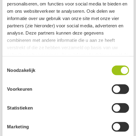
fijn om in huis te hebben maar niet alleen vanwege de
personaliseren, om functies voor social media te bieden en
prachtige kleuren en schitterende glinstering. Ook de
om ons websiteverkeer te analyseren. Ook delen we
energie kan...
informatie over uw gebruik van onze site met onze vier
partners (zie hieronder) voor social media, adverteren en
LEES VERDER
analyse. Deze partners kunnen deze gegevens
combineren met andere informatie die u aan ze heeft
verstrekt of die ze hebben verzameld op basis van uw
4
1
2
3
gebruik van hun services. Jouw informatie delen we met de
volgende vier partners:
Toestemmingsselectie
Noodzakelijk
Meta
Google
Voorkeuren
Clerk
Active Campaign
Statistieken
Je kunt jouw toestemming ten alle tijden intrekken via de
zwarte button onderaan de pagina.
Marketing
Groeten, team De Groene Linde.