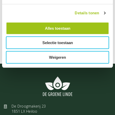
FAQ pagina
Details tonen
Klik hier!
Alles toestaan
Selectie toestaan
Weigeren
De Droogmakerij 23
1851 LX Heiloo