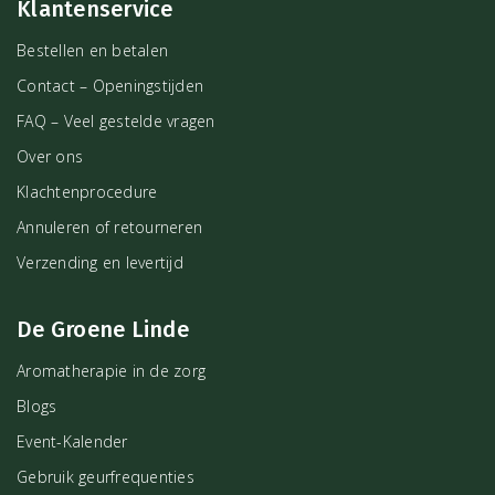
Klantenservice
voor kinderen. Door het hoge gehalte aan Thujon is het aan te raden
deze olie niet langdurig achter elkaar te gebruiken.
Bestellen en betalen
Contact – Openingstijden
Ben jij geïnteresseerd in het gebruik van etherische oliën en op
FAQ – Veel gestelde vragen
zoek naar meer informatie? Dan is het boek
Aroma-Power
iets voor
jou! Dit prachtige handboek staat boordevol informatie over de
Over ons
eigenschappen en het gebruik van enkelvoudige oliën.
Klachtenprocedure
Annuleren of retourneren
Verzending en levertijd
De Groene Linde
Aromatherapie in de zorg
Blogs
Event-Kalender
Gebruik geurfrequenties