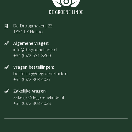
Bijvoetolie is een topolie om toe te voegen aan een
voetbad
als je
vermoeide voeten hebt. Daarnaast staat Bijvoet bekend om haar
zuiverende en ontspannende werking op het lichaam, waardoor je
weer opgeladen en geaard aanvoelt.
De Droogmakerij 23
1851 LX Heiloo
Mengt goed met
Algemene vragen:
Ceder
,
Den
,
Eikenmos
,
Kamille
,
Kardemom
,
Lavendin
,
Lavendel
,
info@degroenelinde.nl
Patchouli
,
Rozemarijn
,
Salie
,
Scharlei
,
Venkel
+31 (0)72 531 8860
Chakra's
Vragen bestellingen:
bestelling@degroenelinde.nl
Derde oog, Kruin
+31 (0)72 303 4027
Kristallen
Zakelijke vragen:
Amethist
,
Merleniet
,
Bergkristal
, Tibetaans Zwartkwarts
zakelijk@degroenelinde.nl
+31 (0)72 303 4028
Contra-indicatie
Let op bij het gebruik van Bijvoetolie: nooit gebruiken tijdens de
zwangerschap of bij het geven van borstvoeding. Ook niet geschikt