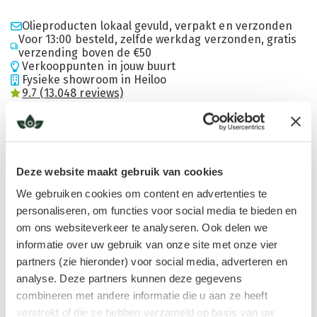
Olieproducten lokaal gevuld, verpakt en verzonden
Voor 13:00 besteld, zelfde werkdag verzonden, gratis
verzending boven de €50
Verkooppunten in jouw buurt
Fysieke showroom in Heiloo
9.7 (13.048 reviews)
Omschrijving
Deze website maakt gebruik van cookies
Activeer je energie en bescherm je ruimte met Bijvoet etherische
We gebruiken cookies om content en advertenties te
olie. Jij verspreidt de frisse, kruidige en licht bitter-zoete geur van
personaliseren, om functies voor social media te bieden en
om ons websiteverkeer te analyseren. Ook delen we
Artemisia vulgaris
en voelt direct helderheid en focus.
informatie over uw gebruik van onze site met onze vier
Jij reinigt oude energieën en doorbreekt vastzittende patronen in je
partners (zie hieronder) voor social media, adverteren en
analyse. Deze partners kunnen deze gegevens
omgeving. Tijdens meditatie, rituelen of momenten van reflectie
combineren met andere informatie die u aan ze heeft
helpt Bijvoet je om bewust los te laten en je geest te verhelderen.
verstrekt of die ze hebben verzameld op basis van uw