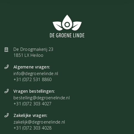
onder je voeten dat je energie afvoert tijdens het slapen. En zo
door de jaren heen kreeg het steeds meer vorm. Van het ontwerp
van de Crystal Sheet tot het samenstellen van de grids & er
daadwerkelijk mee slapen. Elk grid heb ik met zorg samengesteld
voor een optimale werking & nachtrust. Groetjes Jildau"
De Droogmakerij 23
Inhoud:
1851 LX Heiloo
Laken 60 x 45 cm
Algemene vragen:
houten kistje met daarin 3 zakjes met kristal grid
info@degroenelinde.nl
+31 (0)72 531 8860
houten geurdrager
uitlegkaartje
Vragen bestellingen:
wasvoorschrift
bestelling@degroenelinde.nl
+31 (0)72 303 4027
Zakelijke vragen:
zakelijk@degroenelinde.nl
+31 (0)72 303 4028