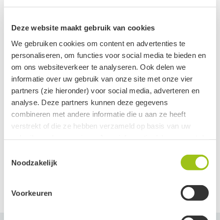
on the ground
Deze website maakt gebruik van cookies
in between
We gebruiken cookies om content en advertenties te
in the clouds
personaliseren, om functies voor social media te bieden en
om ons websiteverkeer te analyseren. Ook delen we
Het kiezen van de grid kan je doen met de vraag; wat heb ik nu
informatie over uw gebruik van onze site met onze vier
nodig? En dan één voor één de zakjes vasthouden, welke het
partners (zie hieronder) voor social media, adverteren en
meest resoneert kan je verdelen over de vakjes van de sheet.
analyse. Deze partners kunnen deze gegevens
combineren met andere informatie die u aan ze heeft
Slaap zolang je het prettig vind met dit grid en kan je deze altijd
Lees meer
verstrekt of die ze hebben verzameld op basis van uw
wisselen wanneer je daar behoefte voor voelt. Ook zit er een
gebruik van hun services. Jouw informatie delen we met de
houten geurdrager bij, hier kun je een ondersteunde olie op
volgende vier partners:
Toestemmingsselectie
Noodzakelijk
druppelen en bijvoorbeeld naast je bed leggen.
Meta
On the ground: Aardend & stabiliserend
Google
Voorkeuren
Clerk
Dit grid zit in het groene zakje en is bedoeld om je weer op de
Active Campaign
grond te zetten, inhoud is Boomagaat, Groene Aventurijn en Howliet.