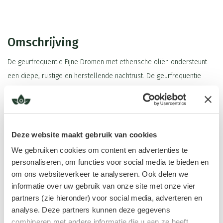
Omschrijving
De geurfrequentie Fijne Dromen met etherische oliën ondersteunt
een diepe, rustige en herstellende nachtrust. De geurfrequentie
bevat
Scharlei
,
Roomse Kamille
,
Mandarijn
en
Sinaasappel
. Deze
zorgvuldig samengestelde blend helpt je om spanning los te laten
en ontspannen in slaap te vallen.
Deze website maakt gebruik van cookies
Scharlei staat bekend om haar vermogen om angst te verminderen
We gebruiken cookies om content en advertenties te
en ondersteunt bij onrustige nachten en nachtmerries. Roomse
personaliseren, om functies voor social media te bieden en
Kamille werkt kalmerend en helpt je lichaam en geest te
om ons websiteverkeer te analyseren. Ook delen we
ontspannen. Deze zachte geur brengt rust in je hoofd en vermindert
Lees meer
informatie over uw gebruik van onze site met onze vier
opgebouwde spanning. Mandarijn en Sinaasappel voegen een lichte,
partners (zie hieronder) voor social media, adverteren en
vrolijke energie toe. Ze ondersteunen een positief gevoel en
analyse. Deze partners kunnen deze gegevens
combineren met andere informatie die u aan ze heeft