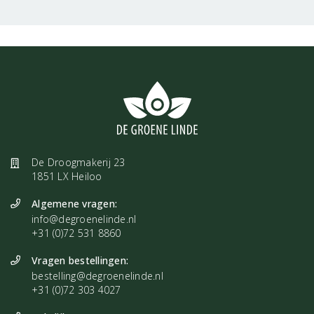
Spiritueel
Lavendelolie brengt de hogere en lagere chakra’s in evenwicht.
De Lavendelolie heeft affiniteit met het derde chakra en zorgt
ervoor dat hevige emoties worden gekalmeerd. Ook het zevende
chakra staat voor lavendel, daar zorgt de olie ervoor dat je
makkelijker in een trance komt en helpt je om je hogere zelf te
laten dalen zodat de kostbare kennis tot je beschikking komt. Het
De Droogmakerij 23
is een goede olie bij meditatie en visualisatie. De olie werkt
1851 LX Heiloo
energetisch balancerend.
Algemene vragen:
Affirmatie: "Ik ben gezond, heel en compleet. Ik ben sereen,
info@degroenelinde.nl
+31 (0)72 531 8860
relaxed en ik adem diep in, wetend dat alles goed is"
Vragen bestellingen:
Lichamelijk
bestelling@degroenelinde.nl
Binnen de aromatherapie wordt lavendelolie gezien als de meest
+31 (0)72 303 4027
veelzijdige olie want het beschikt over vele eigenschappen. Een