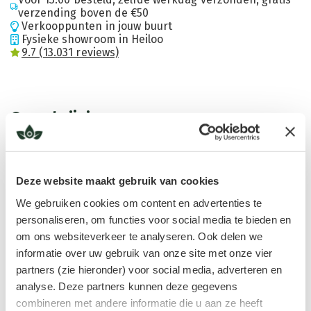
verzending boven de €50
Verkooppunten in jouw buurt
Fysieke showroom in Heiloo
9.7 (13.031 reviews)
Omschrijving
Omschrijving
Lavendel Mont Blanc is een zeldzame, hoogwaardige etherische
Deze website maakt gebruik van cookies
olie die afkomstig is van de bergachtige streek rond de Mont Blanc
We gebruiken cookies om content en advertenties te
in de Franse Alpen. Deze lavendel groeit op grotere hoogte (rond
personaliseren, om functies voor social media te bieden en
de 1000 – 1600 meter), in een zuivere, ongerepte omgeving met
om ons websiteverkeer te analyseren. Ook delen we
frisse berglucht en rijke biodiversiteit.
informatie over uw gebruik van onze site met onze vier
De lavendel die hier groeit, behoort tot de Lavandula Angustifolia
partners (zie hieronder) voor social media, adverteren en
soort, ook wel Echte Lavendel genoemd. Door de hoogte en de
analyse. Deze partners kunnen deze gegevens
specifieke bodemgesteldheid ontwikkelt deze lavendel een
combineren met andere informatie die u aan ze heeft