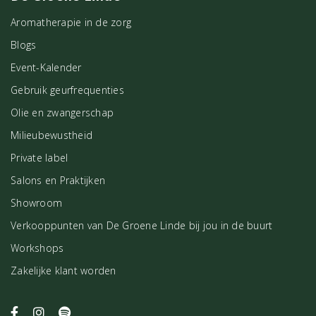
Alle chakra's
Aromatherapie in de zorg
Kristallen
Blogs
Amethist
,
Ametrien
,
Angeliet
,
Seleniet
, Hemimorfiet,
Lapis Lazuli
,
Event-Kalender
Bergkristal
Gebruik geurfrequenties
Contra-indicatie
Olie en zwangerschap
Geen
Milieubewustheid
Ben jij geïnteresseerd in het gebruik van etherische oliën en op
Private label
zoek naar meer informatie? Dan is het boek
Aroma-Power
iets
Salons en Praktijken
voor jou! Dit prachtige handboek staat boordevol informatie over
Showroom
de eigenschappen en het gebruik van enkelvoudige oliën.
Verkooppunten van De Groene Linde bij jou in de buurt
Workshops
Zakelijke klant worden