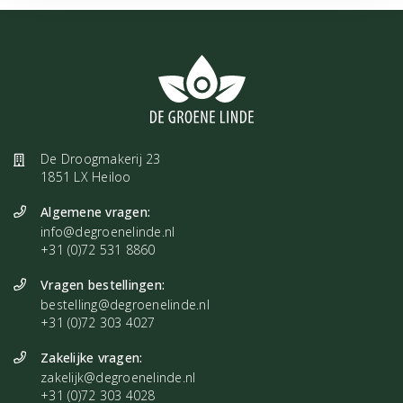
Tips in gebruik
Druppel de olie op het Cederhouten hartje en plaats deze
eventueel met de stenen in de speltkaf in de binnenvoering van de
Power Pillow.
Materialen
De Droogmakerij 23
1851 LX Heiloo
Fluweel, pitjeskatoen, speltkaf *alles van biologische oorsprong
Algemene vragen:
Speltkaf is hypoallergeen en heeft een heilzame werking op lichaam
info@degroenelinde.nl
en geest. Om speltkaf nieuwe energie te geven kan het
+31 (0)72 531 8860
binnenkussen op een zonnige dag buiten worden neergelegd zodat
Vragen bestellingen:
de speltkaf zich hiermee kan opladen. Speltkaf houdt niet van water.
bestelling@degroenelinde.nl
Zowel binnenvoering als buitenhoes zijn voorzien van ritsen.
+31 (0)72 303 4027
Nazorg
Zakelijke vragen:
zakelijk@degroenelinde.nl
De fluwelen buitenhoes is op de hand te wassen. Binnenkussen niet
+31 (0)72 303 4028