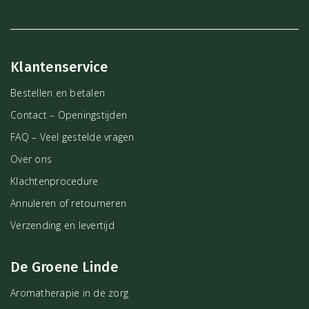
wasbaar.
De stenen kan je reinigen door onder stromend water te houden.
Opladen kan je doen met de krachtige energie van de volle maan.
Klantenservice
Leg de stenen een nacht in het volle maanlicht.
Bestellen en betalen
Maat
Contact – Openingstijden
14 cm
FAQ – Veel gestelde vragen
Over ons
Klachtenprocedure
Annuleren of retourneren
Verzending en levertijd
De Groene Linde
Aromatherapie in de zorg