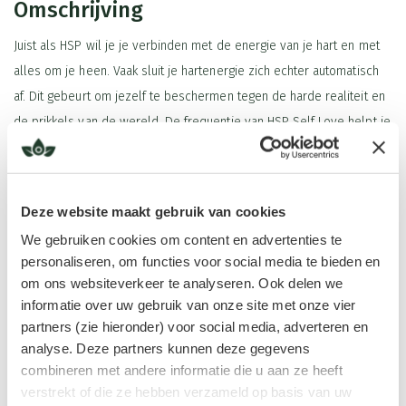
Omschrijving
Juist als HSP wil je je verbinden met de energie van je hart en met
alles om je heen. Vaak sluit je hartenergie zich echter automatisch
af. Dit gebeurt om jezelf te beschermen tegen de harde realiteit en
de prikkels van de wereld. De frequentie van HSP Self Love helpt je
hart chakra weer te openen. Het laat de liefdevolle energie weer
stromen. Zo realiseer je je dat je goed bent zoals je bent. Vanuit je
eigen ‘zijn’ kun je je op een gezonde manier verbinden met de
Deze website maakt gebruik van cookies
wereld om je heen.
We gebruiken cookies om content en advertenties te
personaliseren, om functies voor social media te bieden en
HSP Self Love ondersteunt je om je licht neer te zetten op aarde.
Lees meer
om ons websiteverkeer te analyseren. Ook delen we
Het helpt je om jezelf niet langer af te sluiten, maar juist in
informatie over uw gebruik van onze site met onze vier
verbinding te blijven met je hart en je omgeving. Het herinnert je
partners (zie hieronder) voor social media, adverteren en
eraan dat jouw aanwezigheid en gevoeligheid waardevol zijn.
analyse. Deze partners kunnen deze gegevens
Ingrediënten
Gebruik HSP Self Love om je hartenergie te herstellen, zelfliefde te
combineren met andere informatie die u aan ze heeft
Rozenhout
,
Lavendin Ardéche
,
Geranium
,
Roos 10%
,
Mimosa
versterken en je emoties in balans te brengen. Het helpt je steviger
verstrekt of die ze hebben verzameld op basis van uw
Tips in gebruik