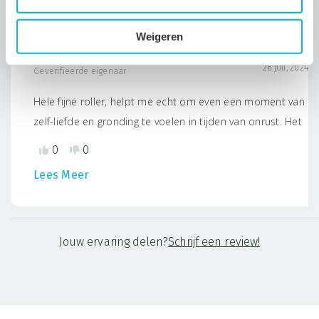
Weigeren
Caroline
26 juli, 2024
Geverifieerde eigenaar
Hele fijne roller, helpt me echt om even een moment van
zelf-liefde en gronding te voelen in tijden van onrust. Het
beste effect krijg ik als ik het in mn handpalmen rol en
0
0
daarna een kuipje over mn neus maak en een paar keer
Lees Meer
diep in- en uitadem. De rest van de geur kan blijven zitten
op mn handen, is niet vet en stoort niet. Top product!
Jouw ervaring delen?
Schrijf een review!