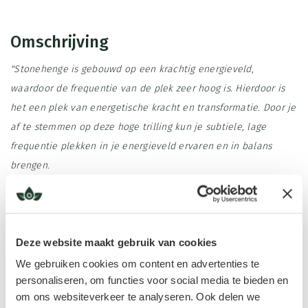
Omschrijving
"Stonehenge is gebouwd op een krachtig energieveld,
waardoor de frequentie van de plek zeer hoog is. Hierdoor is
het een plek van energetische kracht en transformatie. Door je
af te stemmen op deze hoge trilling kun je subtiele, lage
frequentie plekken in je energieveld ervaren en in balans
brengen.
Tegenwoordig is Stonehenge nog steeds magisch en komen
mensen naar de plek om de krachtige energie te voelen. Ik
heb deze geurfrequentie ontwikkeld terwijl ik me afstemde op
Lees meer
Deze website maakt gebruik van cookies
deze bijzondere plek. Mijn afstemming ging verder terug in de
We gebruiken cookies om content en advertenties te
tijd, naar het moment waarop de stenen en de plek werden
personaliseren, om functies voor social media te bieden en
geladen met rituelen, gebeden en de energie van de mensen.
om ons websiteverkeer te analyseren. Ook delen we
Ingrediënten