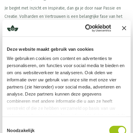
Je begint met Inzicht en Inspiratie, dan ga je door naar Passie en
Creatie. Volharden en Vertrouwen is een belangrijke fase van het
creatieproces. Vervolgens ga je je passie Verwoorden en Uitdragen.
Je deelt je passie en ideeën met je omgeving en de wereld. Dan
komt de fase van het Loslaten en Ontvangen. Als je het ruimte geeft
Deze website maakt gebruik van cookies
kan het groeien en kan je gaan ontvangen.
Tijdens iedere fase kan je tegen innerlijke weerstand, beperkende
We gebruiken cookies om content en advertenties te
personaliseren, om functies voor social media te bieden en
overtuigingen of trauma's aan lopen. Door deze belemmeringen
om ons websiteverkeer te analyseren. Ook delen we
onder ogen te komen kan je helen en de stagnatie die je ervoer lost
informatie over uw gebruik van onze site met onze vier
Lees meer
zich op zodat de energie weer kan gaan stromen. Je bent in je
partners (zie hieronder) voor social media, adverteren en
persoonlijke ontwikkeling gegroeid en je wens of project kan zich
analyse. Deze partners kunnen deze gegevens
weer verder vormen.
combineren met andere informatie die u aan ze heeft
verstrekt of die ze hebben verzameld op basis van uw
Ingrediënten
Vertrouwen en volharden roll on, is de derde fase van het
gebruik van hun services. Jouw informatie delen we met de
Patchouli
,
Spar
,
Peper Zwart
,
Benzoë
,
Marjolein
,
Himalaya
creatieproces.
volgende vier partners:
Toestemmingsselectie
Tips in gebruik
Ceder
, op basis van
Jojoba olie
Noodzakelijk