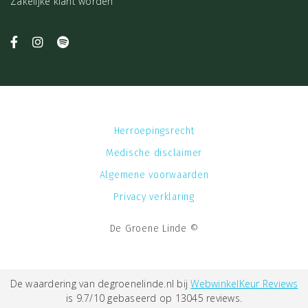
Zakelijke klant worden
Herroepingsrecht
Medische disclaimer
Algemene voorwaarden
Privacy verklaring
De Groene Linde ©
De waardering van degroenelinde.nl bij
WebwinkelKeur Reviews
is 9.7/10 gebaseerd op 13045 reviews.