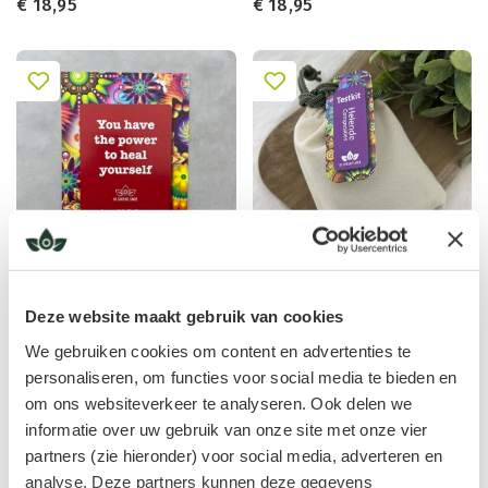
€
18,95
€
18,95
Flyer Helende Composities
Testkit Helende
Deze website maakt gebruik van cookies
€
0,05
Composities
€
29,95
We gebruiken cookies om content en advertenties te
personaliseren, om functies voor social media te bieden en
om ons websiteverkeer te analyseren. Ook delen we
Bespaar 10%
Bespaar 10%
informatie over uw gebruik van onze site met onze vier
partners (zie hieronder) voor social media, adverteren en
analyse. Deze partners kunnen deze gegevens