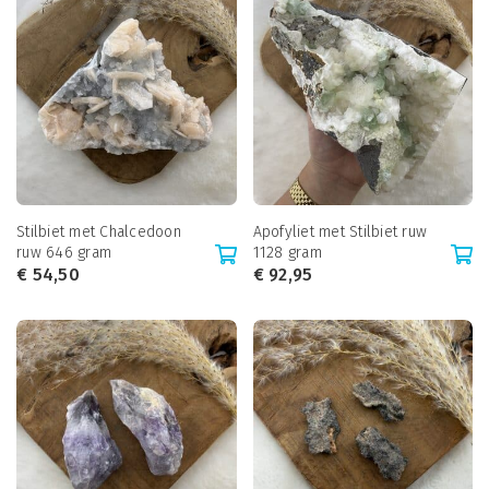
Stilbiet met Chalcedoon
Apofyliet met Stilbiet ruw
ruw 646 gram
1128 gram
€
54,50
€
92,95