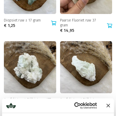
Diopsiet ruw ± 17 gram
Paarse Fluoriet ruw 37
€
1,25
gram
€
14,95
Apofyliet met Stilbiet ruw 175
Apofyliet met Stilbiet ruw
gram
90 gram
€
14,50
€
7,95
Uitverkocht