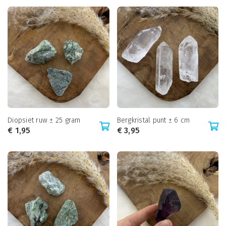
Diopsiet ruw ± 25 gram
Bergkristal punt ± 6 cm
€
1,95
€
3,95