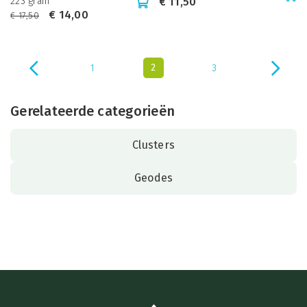
223 gram
€
11,50
€
14,00
€
17,50
2
1
3
Gerelateerde categorieën
Clusters
Geodes