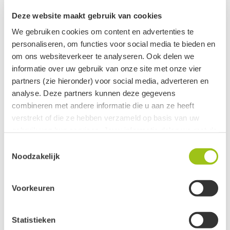
Deze website maakt gebruik van cookies
We gebruiken cookies om content en advertenties te
personaliseren, om functies voor social media te bieden en
om ons websiteverkeer te analyseren. Ook delen we
informatie over uw gebruik van onze site met onze vier
partners (zie hieronder) voor social media, adverteren en
analyse. Deze partners kunnen deze gegevens
combineren met andere informatie die u aan ze heeft
verstrekt of die ze hebben verzameld op basis van uw
gebruik van hun services. Jouw informatie delen we met de
Apofyliet met Stilbiet ruw
Pyriet ruw 174 gram
volgende vier partners:
Toestemmingsselectie
184 gram
€
14,50
€
14,95
Noodzakelijk
Meta
Google
Voorkeuren
Bespaar 20%
Clerk
Active Campaign
Statistieken
Je kunt jouw toestemming ten alle tijden intrekken via de