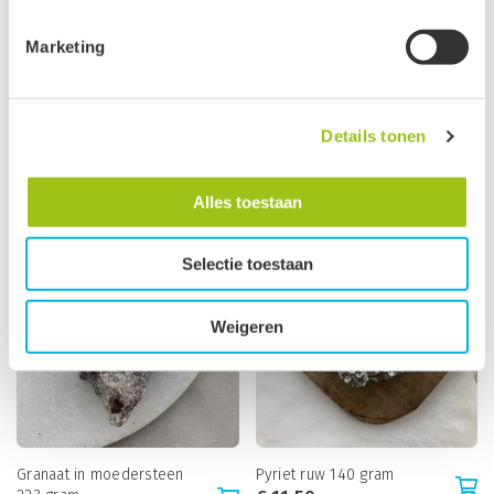
zwarte button onderaan de pagina.
Marketing
Groeten, team De Groene Linde.
Details tonen
Granaat in moedersteen
Pyriet ruw 165 gram
145 gram
€
13,95
€
10,35
€
12,50
Alles toestaan
Bespaar 20%
Selectie toestaan
Weigeren
Granaat in moedersteen
Pyriet ruw 140 gram