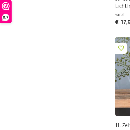
Lichtf
vanaf
9,7
€
17,
11. Ze