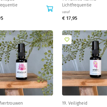
requentie
Lichtfrequentie
vanaf
95
€
17,95
lfvertrouwen
19. Veiligheid