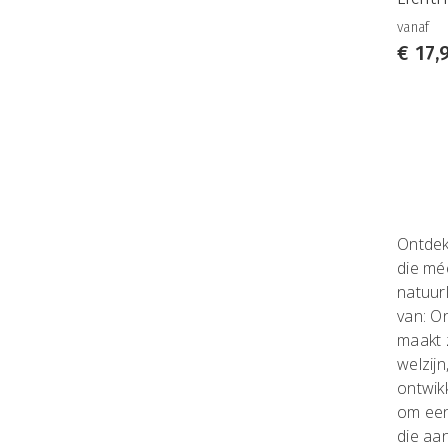
vanaf
€
17,
Ontdek
die mé
natuurl
van: O
maakt z
welzijn
ontwik
om een
die aan