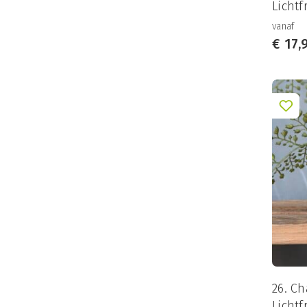
Lichtf
vanaf
€
17,
26. C
Lichtf