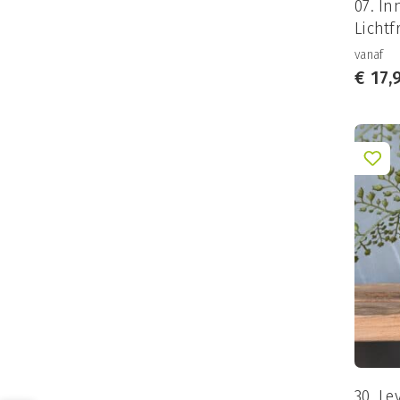
07. In
Lichtf
vanaf
€
17,
30. L