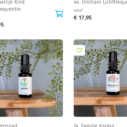
nerlijk Kind
44. Unchain Lichtfrequ
requentie
vanaf
€
17,95
95
evenspad
14. Familie Karma