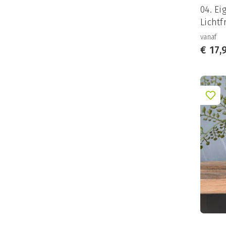
04. Ei
Lichtf
vanaf
€
17,