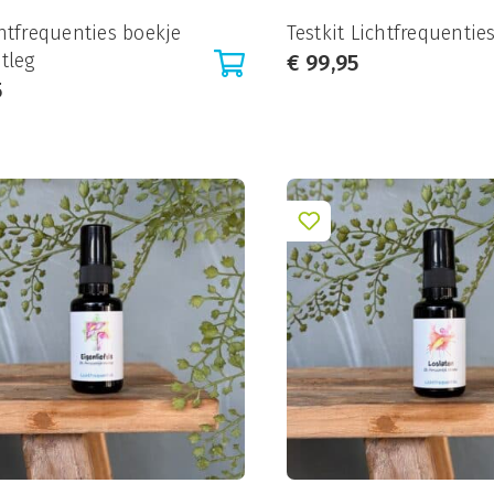
htfrequenties boekje
Testkit Lichtfrequentie
tleg
€
99,95
5