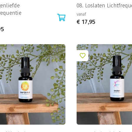
genliefde
08. Loslaten Lichtfrequ
requentie
vanaf
€
17,95
95