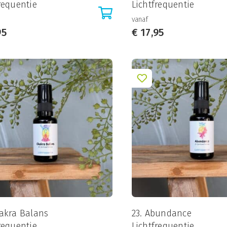
requentie
Lichtfrequentie
vanaf
95
€
17,95
hakra Balans
23. Abundance
requentie
Lichtfrequentie