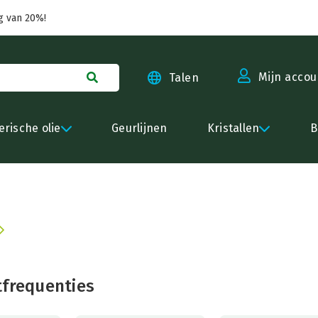
g van 20%!
Mijn accou
Talen
erische olie
Geurlijnen
Kristallen
B
tfrequenties