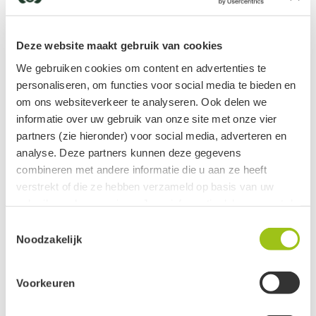
€
8,95
€
9,20
Deze website maakt gebruik van cookies
We gebruiken cookies om content en advertenties te
personaliseren, om functies voor social media te bieden en
om ons websiteverkeer te analyseren. Ook delen we
informatie over uw gebruik van onze site met onze vier
partners (zie hieronder) voor social media, adverteren en
analyse. Deze partners kunnen deze gegevens
combineren met andere informatie die u aan ze heeft
verstrekt of die ze hebben verzameld op basis van uw
Manuka olie
Marjolein olie
gebruik van hun services. Jouw informatie delen we met de
vanaf
vanaf
volgende vier partners:
€
39,10
€
14,40
Toestemmingsselectie
Noodzakelijk
Meta
Google
Voorkeuren
Clerk
Active Campaign