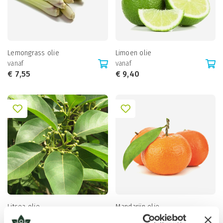
Lemongrass olie
Limoen olie
vanaf
vanaf
€
7,55
€
9,40
Litsea olie
Mandarijn olie
vanaf
vanaf