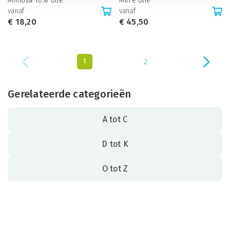
Mimosa 10% olie
Mirre olie
vanaf
vanaf
€
18,20
€
45,50
1
2
Gerelateerde categorieën
A tot C
D tot K
O tot Z