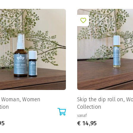
r Woman, Women
Skip the dip roll on, 
tion
Collection
vanaf
95
€
14,95