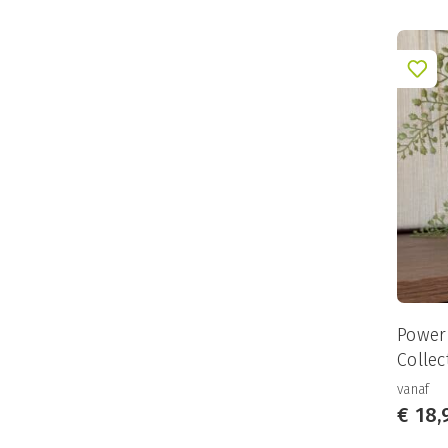
Powe
Collec
vanaf
€
18,