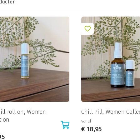
ducten
Pill roll on, Women
Chill Pill, Women Colle
tion
vanaf
€
18,95
95