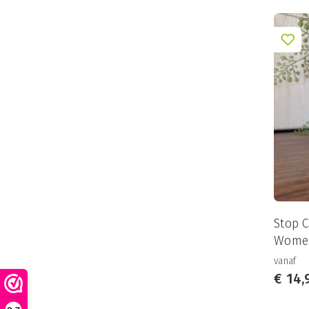
Stop C
Women
vanaf
€
14,