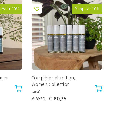
spaar 10%
Bespaar 10%
omen
Complete set roll on,
Women Collection
vanaf
€
80,75
€
89,70