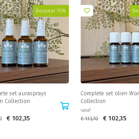
Bespaar 10%
Be
ete set aurasprays
Complete set oliën W
 Collection
Collection
vanaf
€
102,35
€
102,35
0
€
113,70