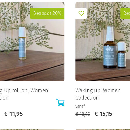
Bespaar 20%
Be
g Up roll on, Women
Waking up, Women
tion
Collection
vanaf
€
11,95
€
15,15
€
18,95