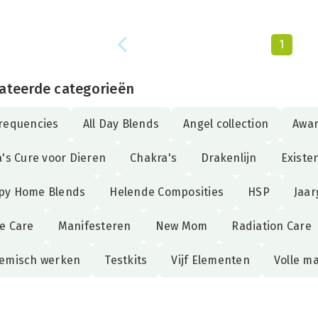
1
ateerde categorieën
requencies
All Day Blends
Angel collection
Awa
a's Cure voor Dieren
Chakra's
Drakenlijn
Existe
py Home Blends
Helende Composities
HSP
Jaar
e Care
Manifesteren
New Mom
Radiation Care
temisch werken
Testkits
Vijf Elementen
Volle m