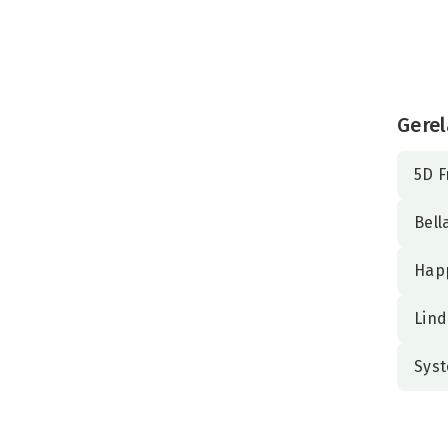
Gerel
5D F
Bell
Hap
Lind
Sys