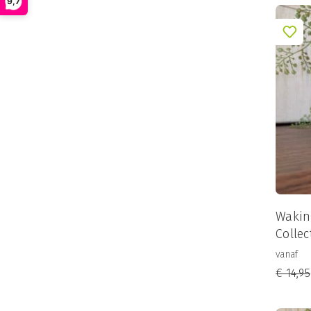
9,7
Wakin
Collec
vanaf
€
14,95