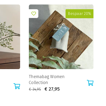
Bespaar 20%
Themabag Women
Collection
€
27,95
€
34,95