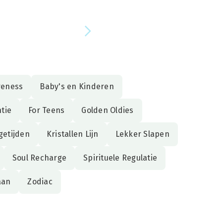
reness
Baby's en Kinderen
ntie
For Teens
Golden Oldies
getijden
Kristallen Lijn
Lekker Slapen
Soul Recharge
Spirituele Regulatie
aan
Zodiac