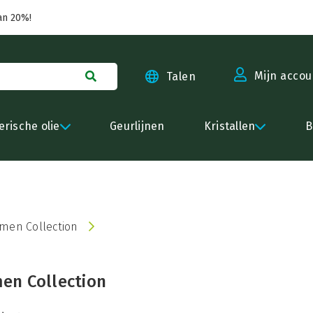
an 20%!
Mijn accou
Talen
erische olie
Geurlijnen
Kristallen
B
men Collection
n Collection