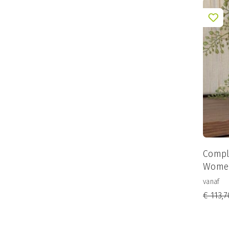
Compl
Women
vanaf
€
113,7