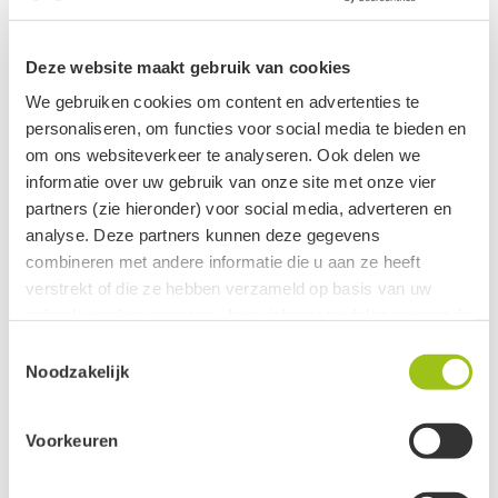
Jaspis
Deze website maakt gebruik van cookies
We gebruiken cookies om content en advertenties te
Kattenoog
personaliseren, om functies voor social media te bieden en
om ons websiteverkeer te analyseren. Ook delen we
Kunziet
informatie over uw gebruik van onze site met onze vier
partners (zie hieronder) voor social media, adverteren en
Kyaniet
analyse. Deze partners kunnen deze gegevens
combineren met andere informatie die u aan ze heeft
Labradoriet
verstrekt of die ze hebben verzameld op basis van uw
gebruik van hun services. Jouw informatie delen we met de
Lapis Lazuli
volgende vier partners:
Toestemmingsselectie
Noodzakelijk
Larimar
Meta
Google
Lepidoliet
Voorkeuren
Clerk
Active Campaign
Maansteen