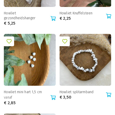
Howliet
Howliet Knuffelsteen
gezondheidshanger
€
2,25
€
5,25
Howliet mini hart 1,5 cm
Howliet splitarmband
€
3,50
vanaf
€
2,85