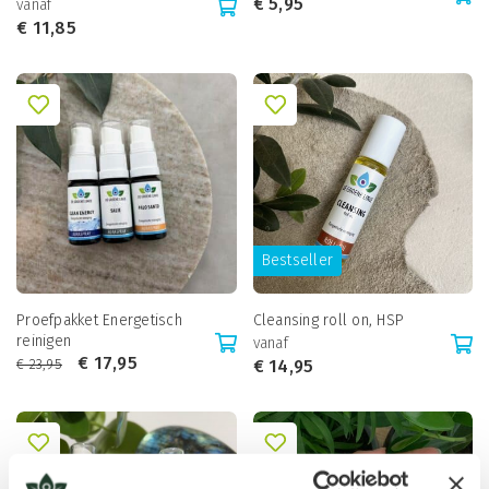
€
5,95
vanaf
€
11,85
Bestseller
Proefpakket Energetisch
Cleansing roll on, HSP
reinigen
vanaf
€
17,95
€
23,95
€
14,95