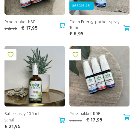
Bestseller
Proefpakket HSP
Clean Energy pocket spray
€
17,95
10 ml
€
23,95
€
6,95
Salie spray 100 ml
Proefpakket RGB
€
17,95
vanaf
€
23,95
€
21,95