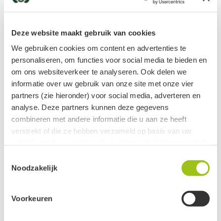
Deze website maakt gebruik van cookies
We gebruiken cookies om content en advertenties te
personaliseren, om functies voor social media te bieden en
om ons websiteverkeer te analyseren. Ook delen we
HSP Gezinspakket
Bergkristal knuffelsteen
informatie over uw gebruik van onze site met onze vier
vanaf
vanaf
partners (zie hieronder) voor social media, adverteren en
€
51,15
€
2,85
€
56,85
analyse. Deze partners kunnen deze gegevens
combineren met andere informatie die u aan ze heeft
verstrekt of die ze hebben verzameld op basis van uw
gebruik van hun services. Jouw informatie delen we met de
volgende vier partners:
Toestemmingsselectie
Noodzakelijk
Meta
Google
Voorkeuren
Clerk
Active Campaign