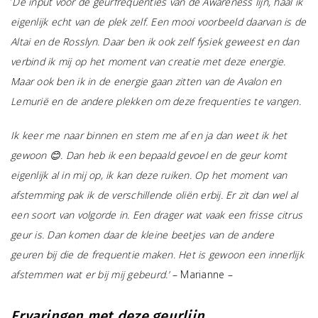
‘
De input voor de geurfrequenties van de Awareness lijn, haal ik
eigenlijk echt van de plek zelf. Een mooi voorbeeld daarvan is de
Altai en de Rosslyn. Daar ben ik ook zelf fysiek geweest en dan
verbind ik mij op het moment van creatie met deze energie.
Maar ook ben ik in de energie gaan zitten van de Avalon en
Lemurië en de andere plekken om deze frequenties te vangen.
Ik keer me naar binnen en stem me af en ja dan weet ik het
gewoon 😊. Dan heb ik een bepaald gevoel en de geur komt
eigenlijk al in mij op, ik kan deze ruiken. Op het moment van
afstemming pak ik de verschillende oliën erbij. Er zit dan wel al
een soort van volgorde in. Een drager wat vaak een frisse citrus
geur is. Dan komen daar de kleine beetjes van de andere
geuren bij die de frequentie maken. Het is gewoon een innerlijk
afstemmen wat er bij mij gebeurd.’
– Marianne –
Ervaringen met deze geurlijn