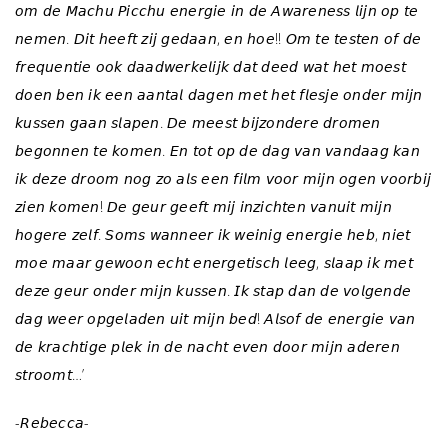
𝘰𝘮 𝘥𝘦 𝘔𝘢𝘤𝘩𝘶 𝘗𝘪𝘤𝘤𝘩𝘶 𝘦𝘯𝘦𝘳𝘨𝘪𝘦 𝘪𝘯 𝘥𝘦 𝘈𝘸𝘢𝘳𝘦𝘯𝘦𝘴𝘴 𝘭𝘪𝘫𝘯 𝘰𝘱 𝘵𝘦
𝘯𝘦𝘮𝘦𝘯. 𝘋𝘪𝘵 𝘩𝘦𝘦𝘧𝘵 𝘻𝘪𝘫 𝘨𝘦𝘥𝘢𝘢𝘯, 𝘦𝘯 𝘩𝘰𝘦!! 𝘖𝘮 𝘵𝘦 𝘵𝘦𝘴𝘵𝘦𝘯 𝘰𝘧 𝘥𝘦
𝘧𝘳𝘦𝘲𝘶𝘦𝘯𝘵𝘪𝘦 𝘰𝘰𝘬 𝘥𝘢𝘢𝘥𝘸𝘦𝘳𝘬𝘦𝘭𝘪𝘫𝘬 𝘥𝘢𝘵 𝘥𝘦𝘦𝘥 𝘸𝘢𝘵 𝘩𝘦𝘵 𝘮𝘰𝘦𝘴𝘵
𝘥𝘰𝘦𝘯 𝘣𝘦𝘯 𝘪𝘬 𝘦𝘦𝘯 𝘢𝘢𝘯𝘵𝘢𝘭 𝘥𝘢𝘨𝘦𝘯 𝘮𝘦𝘵 𝘩𝘦𝘵 𝘧𝘭𝘦𝘴𝘫𝘦 𝘰𝘯𝘥𝘦𝘳 𝘮𝘪𝘫𝘯
𝘬𝘶𝘴𝘴𝘦𝘯 𝘨𝘢𝘢𝘯 𝘴𝘭𝘢𝘱𝘦𝘯. 𝘋𝘦 𝘮𝘦𝘦𝘴𝘵 𝘣𝘪𝘫𝘻𝘰𝘯𝘥𝘦𝘳𝘦 𝘥𝘳𝘰𝘮𝘦𝘯
𝘣𝘦𝘨𝘰𝘯𝘯𝘦𝘯 𝘵𝘦 𝘬𝘰𝘮𝘦𝘯. 𝘌𝘯 𝘵𝘰𝘵 𝘰𝘱 𝘥𝘦 𝘥𝘢𝘨 𝘷𝘢𝘯 𝘷𝘢𝘯𝘥𝘢𝘢𝘨 𝘬𝘢𝘯
𝘪𝘬 𝘥𝘦𝘻𝘦 𝘥𝘳𝘰𝘰𝘮 𝘯𝘰𝘨 𝘻𝘰 𝘢𝘭𝘴 𝘦𝘦𝘯 𝘧𝘪𝘭𝘮 𝘷𝘰𝘰𝘳 𝘮𝘪𝘫𝘯 𝘰𝘨𝘦𝘯 𝘷𝘰𝘰𝘳𝘣𝘪𝘫
𝘻𝘪𝘦𝘯 𝘬𝘰𝘮𝘦𝘯! 𝘋𝘦 𝘨𝘦𝘶𝘳 𝘨𝘦𝘦𝘧𝘵 𝘮𝘪𝘫 𝘪𝘯𝘻𝘪𝘤𝘩𝘵𝘦𝘯 𝘷𝘢𝘯𝘶𝘪𝘵 𝘮𝘪𝘫𝘯
𝘩𝘰𝘨𝘦𝘳𝘦 𝘻𝘦𝘭𝘧. 𝘚𝘰𝘮𝘴 𝘸𝘢𝘯𝘯𝘦𝘦𝘳 𝘪𝘬 𝘸𝘦𝘪𝘯𝘪𝘨 𝘦𝘯𝘦𝘳𝘨𝘪𝘦 𝘩𝘦𝘣, 𝘯𝘪𝘦𝘵
𝘮𝘰𝘦 𝘮𝘢𝘢𝘳 𝘨𝘦𝘸𝘰𝘰𝘯 𝘦𝘤𝘩𝘵 𝘦𝘯𝘦𝘳𝘨𝘦𝘵𝘪𝘴𝘤𝘩 𝘭𝘦𝘦𝘨, 𝘴𝘭𝘢𝘢𝘱 𝘪𝘬 𝘮𝘦𝘵
𝘥𝘦𝘻𝘦 𝘨𝘦𝘶𝘳 𝘰𝘯𝘥𝘦𝘳 𝘮𝘪𝘫𝘯 𝘬𝘶𝘴𝘴𝘦𝘯. 𝘐𝘬 𝘴𝘵𝘢𝘱 𝘥𝘢𝘯 𝘥𝘦 𝘷𝘰𝘭𝘨𝘦𝘯𝘥𝘦
𝘥𝘢𝘨 𝘸𝘦𝘦𝘳 𝘰𝘱𝘨𝘦𝘭𝘢𝘥𝘦𝘯 𝘶𝘪𝘵 𝘮𝘪𝘫𝘯 𝘣𝘦𝘥! 𝘈𝘭𝘴𝘰𝘧 𝘥𝘦 𝘦𝘯𝘦𝘳𝘨𝘪𝘦 𝘷𝘢𝘯
𝘥𝘦 𝘬𝘳𝘢𝘤𝘩𝘵𝘪𝘨𝘦 𝘱𝘭𝘦𝘬 𝘪𝘯 𝘥𝘦 𝘯𝘢𝘤𝘩𝘵 𝘦𝘷𝘦𝘯 𝘥𝘰𝘰𝘳 𝘮𝘪𝘫𝘯 𝘢𝘥𝘦𝘳𝘦𝘯
𝘴𝘵𝘳𝘰𝘰𝘮𝘵…’
-𝘙𝘦𝘣𝘦𝘤𝘤𝘢-