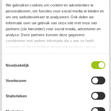
We gebruiken cookies om content en advertenties te
personaliseren, om functies voor social media te bieden en
om ons websiteverkeer te analyseren. Ook delen we
informatie over uw gebruik van onze site met onze vier
partners (zie hieronder) voor social media, adverteren en
analyse. Deze partners kunnen deze gegevens
combineren met andere informatie die u aan ze heeft
verstrekt of die ze hebben verzameld op basis van uw
gebruik van hun services. Jouw informatie delen we met de
volgende vier partners:
Toestemmingsselectie
Noodzakelijk
Meta
Google
Voorkeuren
Clerk
Active Campaign
Statistieken
Je kunt jouw toestemming ten alle tijden intrekken via de
zwarte button onderaan de pagina.