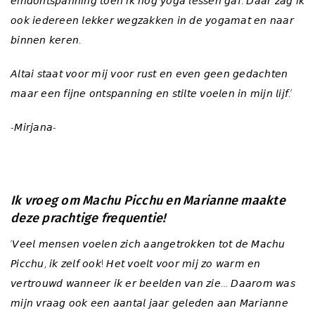
𝘦𝘪𝘯𝘥𝘰𝘯𝘵𝘴𝘱𝘢𝘯𝘯𝘪𝘯𝘨 𝘵𝘰𝘦𝘯 𝘪𝘬 𝘯𝘰𝘨 𝘺𝘰𝘨𝘢 𝘭𝘦𝘴𝘴𝘦𝘯 𝘨𝘢𝘧. 𝘋𝘢𝘢𝘳 𝘻𝘢𝘨 𝘪𝘬
𝘰𝘰𝘬 𝘪𝘦𝘥𝘦𝘳𝘦𝘦𝘯 𝘭𝘦𝘬𝘬𝘦𝘳 𝘸𝘦𝘨𝘻𝘢𝘬𝘬𝘦𝘯 𝘪𝘯 𝘥𝘦 𝘺𝘰𝘨𝘢𝘮𝘢𝘵 𝘦𝘯 𝘯𝘢𝘢𝘳
𝘣𝘪𝘯𝘯𝘦𝘯 𝘬𝘦𝘳𝘦𝘯.
𝘈𝘭𝘵𝘢𝘪 𝘴𝘵𝘢𝘢𝘵 𝘷𝘰𝘰𝘳 𝘮𝘪𝘫 𝘷𝘰𝘰𝘳 𝘳𝘶𝘴𝘵 𝘦𝘯 𝘦𝘷𝘦𝘯 𝘨𝘦𝘦𝘯 𝘨𝘦𝘥𝘢𝘤𝘩𝘵𝘦𝘯
𝘮𝘢𝘢𝘳 𝘦𝘦𝘯 𝘧𝘪𝘫𝘯𝘦 𝘰𝘯𝘵𝘴𝘱𝘢𝘯𝘯𝘪𝘯𝘨 𝘦𝘯 𝘴𝘵𝘪𝘭𝘵𝘦 𝘷𝘰𝘦𝘭𝘦𝘯 𝘪𝘯 𝘮𝘪𝘫𝘯 𝘭𝘪𝘫𝘧.’
-𝘔𝘪𝘳𝘫𝘢𝘯𝘢-
l
Ik vroeg om Machu Picchu en Marianne maakte
deze prachtige frequentie!
‘𝘝𝘦𝘦𝘭 𝘮𝘦𝘯𝘴𝘦𝘯 𝘷𝘰𝘦𝘭𝘦𝘯 𝘻𝘪𝘤𝘩 𝘢𝘢𝘯𝘨𝘦𝘵𝘳𝘰𝘬𝘬𝘦𝘯 𝘵𝘰𝘵 𝘥𝘦 𝘔𝘢𝘤𝘩𝘶
𝘗𝘪𝘤𝘤𝘩𝘶, 𝘪𝘬 𝘻𝘦𝘭𝘧 𝘰𝘰𝘬! 𝘏𝘦𝘵 𝘷𝘰𝘦𝘭𝘵 𝘷𝘰𝘰𝘳 𝘮𝘪𝘫 𝘻𝘰 𝘸𝘢𝘳𝘮 𝘦𝘯
𝘷𝘦𝘳𝘵𝘳𝘰𝘶𝘸𝘥 𝘸𝘢𝘯𝘯𝘦𝘦𝘳 𝘪𝘬 𝘦𝘳 𝘣𝘦𝘦𝘭𝘥𝘦𝘯 𝘷𝘢𝘯 𝘻𝘪𝘦… 𝘋𝘢𝘢𝘳𝘰𝘮 𝘸𝘢𝘴
𝘮𝘪𝘫𝘯 𝘷𝘳𝘢𝘢𝘨 𝘰𝘰𝘬 𝘦𝘦𝘯 𝘢𝘢𝘯𝘵𝘢𝘭 𝘫𝘢𝘢𝘳 𝘨𝘦𝘭𝘦𝘥𝘦𝘯 𝘢𝘢𝘯 𝘔𝘢𝘳𝘪𝘢𝘯𝘯𝘦