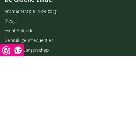
Aromatherapie in de zorg
Blogs
Event-Kalender
Gebruik geurfrequenties
Olie en zwangerschap
9,7
Milieubewustheid
Private label
Salons en Praktijken
Showroom
Verkooppunten van De Groene Linde bij jou in de buurt
Workshops
Zakelijke klant worden