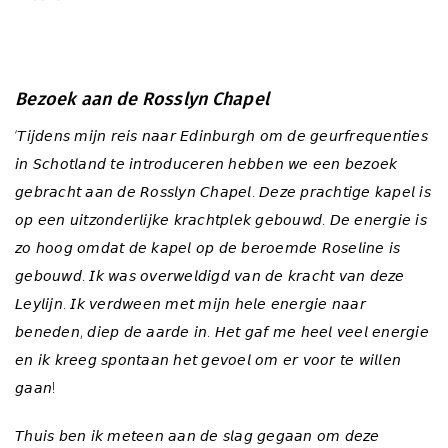
j
Bezoek aan de Rosslyn Chapel
‘𝘛𝘪𝘫𝘥𝘦𝘯𝘴 𝘮𝘪𝘫𝘯 𝘳𝘦𝘪𝘴 𝘯𝘢𝘢𝘳 𝘌𝘥𝘪𝘯𝘣𝘶𝘳𝘨𝘩 𝘰𝘮 𝘥𝘦 𝘨𝘦𝘶𝘳𝘧𝘳𝘦𝘲𝘶𝘦𝘯𝘵𝘪𝘦𝘴
𝘪𝘯 𝘚𝘤𝘩𝘰𝘵𝘭𝘢𝘯𝘥 𝘵𝘦 𝘪𝘯𝘵𝘳𝘰𝘥𝘶𝘤𝘦𝘳𝘦𝘯 𝘩𝘦𝘣𝘣𝘦𝘯 𝘸𝘦 𝘦𝘦𝘯 𝘣𝘦𝘻𝘰𝘦𝘬
𝘨𝘦𝘣𝘳𝘢𝘤𝘩𝘵 𝘢𝘢𝘯 𝘥𝘦 𝘙𝘰𝘴𝘴𝘭𝘺𝘯 𝘊𝘩𝘢𝘱𝘦𝘭. 𝘋𝘦𝘻𝘦 𝘱𝘳𝘢𝘤𝘩𝘵𝘪𝘨𝘦 𝘬𝘢𝘱𝘦𝘭 𝘪𝘴
𝘰𝘱 𝘦𝘦𝘯 𝘶𝘪𝘵𝘻𝘰𝘯𝘥𝘦𝘳𝘭𝘪𝘫𝘬𝘦 𝘬𝘳𝘢𝘤𝘩𝘵𝘱𝘭𝘦𝘬 𝘨𝘦𝘣𝘰𝘶𝘸𝘥. 𝘋𝘦 𝘦𝘯𝘦𝘳𝘨𝘪𝘦 𝘪𝘴
𝘻𝘰 𝘩𝘰𝘰𝘨 𝘰𝘮𝘥𝘢𝘵 𝘥𝘦 𝘬𝘢𝘱𝘦𝘭 𝘰𝘱 𝘥𝘦 𝘣𝘦𝘳𝘰𝘦𝘮𝘥𝘦 𝘙𝘰𝘴𝘦𝘭𝘪𝘯𝘦 𝘪𝘴
𝘨𝘦𝘣𝘰𝘶𝘸𝘥. 𝘐𝘬 𝘸𝘢𝘴 𝘰𝘷𝘦𝘳𝘸𝘦𝘭𝘥𝘪𝘨𝘥 𝘷𝘢𝘯 𝘥𝘦 𝘬𝘳𝘢𝘤𝘩𝘵 𝘷𝘢𝘯 𝘥𝘦𝘻𝘦
𝘓𝘦𝘺𝘭𝘪𝘫𝘯. 𝘐𝘬 𝘷𝘦𝘳𝘥𝘸𝘦𝘦𝘯 𝘮𝘦𝘵 𝘮𝘪𝘫𝘯 𝘩𝘦𝘭𝘦 𝘦𝘯𝘦𝘳𝘨𝘪𝘦 𝘯𝘢𝘢𝘳
𝘣𝘦𝘯𝘦𝘥𝘦𝘯, 𝘥𝘪𝘦𝘱 𝘥𝘦 𝘢𝘢𝘳𝘥𝘦 𝘪𝘯. 𝘏𝘦𝘵 𝘨𝘢𝘧 𝘮𝘦 𝘩𝘦𝘦𝘭 𝘷𝘦𝘦𝘭 𝘦𝘯𝘦𝘳𝘨𝘪𝘦
𝘦𝘯 𝘪𝘬 𝘬𝘳𝘦𝘦𝘨 𝘴𝘱𝘰𝘯𝘵𝘢𝘢𝘯 𝘩𝘦𝘵 𝘨𝘦𝘷𝘰𝘦𝘭 𝘰𝘮 𝘦𝘳 𝘷𝘰𝘰𝘳 𝘵𝘦 𝘸𝘪𝘭𝘭𝘦𝘯
𝘨𝘢𝘢𝘯!
𝘛𝘩𝘶𝘪𝘴 𝘣𝘦𝘯 𝘪𝘬 𝘮𝘦𝘵𝘦𝘦𝘯 𝘢𝘢𝘯 𝘥𝘦 𝘴𝘭𝘢𝘨 𝘨𝘦𝘨𝘢𝘢𝘯 𝘰𝘮 𝘥𝘦𝘻𝘦