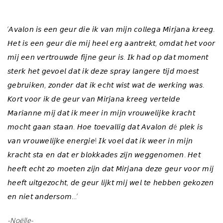
j
‘𝘈𝘷𝘢𝘭𝘰𝘯 𝘪𝘴 𝘦𝘦𝘯 𝘨𝘦𝘶𝘳 𝘥𝘪𝘦 𝘪𝘬 𝘷𝘢𝘯 𝘮𝘪𝘫𝘯 𝘤𝘰𝘭𝘭𝘦𝘨𝘢 𝘔𝘪𝘳𝘫𝘢𝘯𝘢 𝘬𝘳𝘦𝘦𝘨.
𝘏𝘦𝘵 𝘪𝘴 𝘦𝘦𝘯 𝘨𝘦𝘶𝘳 𝘥𝘪𝘦 𝘮𝘪𝘫 𝘩𝘦𝘦𝘭 𝘦𝘳𝘨 𝘢𝘢𝘯𝘵𝘳𝘦𝘬𝘵, 𝘰𝘮𝘥𝘢𝘵 𝘩𝘦𝘵 𝘷𝘰𝘰𝘳
𝘮𝘪𝘫 𝘦𝘦𝘯 𝘷𝘦𝘳𝘵𝘳𝘰𝘶𝘸𝘥𝘦 𝘧𝘪𝘫𝘯𝘦 𝘨𝘦𝘶𝘳 𝘪𝘴. 𝘐𝘬 𝘩𝘢𝘥 𝘰𝘱 𝘥𝘢𝘵 𝘮𝘰𝘮𝘦𝘯𝘵
𝘴𝘵𝘦𝘳𝘬 𝘩𝘦𝘵 𝘨𝘦𝘷𝘰𝘦𝘭 𝘥𝘢𝘵 𝘪𝘬 𝘥𝘦𝘻𝘦 𝘴𝘱𝘳𝘢𝘺 𝘭𝘢𝘯𝘨𝘦𝘳𝘦 𝘵𝘪𝘫𝘥 𝘮𝘰𝘦𝘴𝘵
𝘨𝘦𝘣𝘳𝘶𝘪𝘬𝘦𝘯, 𝘻𝘰𝘯𝘥𝘦𝘳 𝘥𝘢𝘵 𝘪𝘬 𝘦𝘤𝘩𝘵 𝘸𝘪𝘴𝘵 𝘸𝘢𝘵 𝘥𝘦 𝘸𝘦𝘳𝘬𝘪𝘯𝘨 𝘸𝘢𝘴.
𝘒𝘰𝘳𝘵 𝘷𝘰𝘰𝘳 𝘪𝘬 𝘥𝘦 𝘨𝘦𝘶𝘳 𝘷𝘢𝘯 𝘔𝘪𝘳𝘫𝘢𝘯𝘢 𝘬𝘳𝘦𝘦𝘨 𝘷𝘦𝘳𝘵𝘦𝘭𝘥𝘦
𝘔𝘢𝘳𝘪𝘢𝘯𝘯𝘦 𝘮𝘪𝘫 𝘥𝘢𝘵 𝘪𝘬 𝘮𝘦𝘦𝘳 𝘪𝘯 𝘮𝘪𝘫𝘯 𝘷𝘳𝘰𝘶𝘸𝘦𝘭𝘪𝘫𝘬𝘦 𝘬𝘳𝘢𝘤𝘩𝘵
𝘮𝘰𝘤𝘩𝘵 𝘨𝘢𝘢𝘯 𝘴𝘵𝘢𝘢𝘯. 𝘏𝘰𝘦 𝘵𝘰𝘦𝘷𝘢𝘭𝘭𝘪𝘨 𝘥𝘢𝘵 𝘈𝘷𝘢𝘭𝘰𝘯 𝘥é 𝘱𝘭𝘦𝘬 𝘪𝘴
𝘷𝘢𝘯 𝘷𝘳𝘰𝘶𝘸𝘦𝘭𝘪𝘫𝘬𝘦 𝘦𝘯𝘦𝘳𝘨𝘪𝘦! 𝘐𝘬 𝘷𝘰𝘦𝘭 𝘥𝘢𝘵 𝘪𝘬 𝘸𝘦𝘦𝘳 𝘪𝘯 𝘮𝘪𝘫𝘯
𝘬𝘳𝘢𝘤𝘩𝘵 𝘴𝘵𝘢 𝘦𝘯 𝘥𝘢𝘵 𝘦𝘳 𝘣𝘭𝘰𝘬𝘬𝘢𝘥𝘦𝘴 𝘻𝘪𝘫𝘯 𝘸𝘦𝘨𝘨𝘦𝘯𝘰𝘮𝘦𝘯. 𝘏𝘦𝘵
𝘩𝘦𝘦𝘧𝘵 𝘦𝘤𝘩𝘵 𝘻𝘰 𝘮𝘰𝘦𝘵𝘦𝘯 𝘻𝘪𝘫𝘯 𝘥𝘢𝘵 𝘔𝘪𝘳𝘫𝘢𝘯𝘢 𝘥𝘦𝘻𝘦 𝘨𝘦𝘶𝘳 𝘷𝘰𝘰𝘳 𝘮𝘪𝘫
𝘩𝘦𝘦𝘧𝘵 𝘶𝘪𝘵𝘨𝘦𝘻𝘰𝘤𝘩𝘵, 𝘥𝘦 𝘨𝘦𝘶𝘳 𝘭𝘪𝘫𝘬𝘵 𝘮𝘪𝘫 𝘸𝘦𝘭 𝘵𝘦 𝘩𝘦𝘣𝘣𝘦𝘯 𝘨𝘦𝘬𝘰𝘻𝘦𝘯
𝘦𝘯 𝘯𝘪𝘦𝘵 𝘢𝘯𝘥𝘦𝘳𝘴𝘰𝘮…’
-Noëlle-