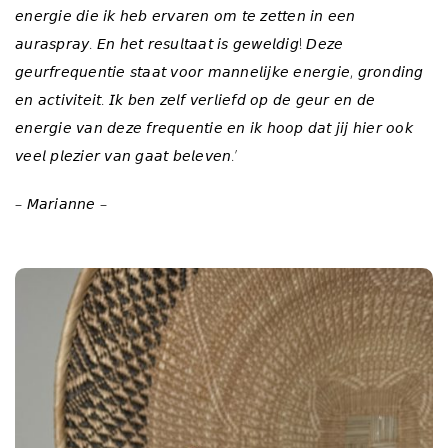
𝘦𝘯𝘦𝘳𝘨𝘪𝘦 𝘥𝘪𝘦 𝘪𝘬 𝘩𝘦𝘣 𝘦𝘳𝘷𝘢𝘳𝘦𝘯 𝘰𝘮 𝘵𝘦 𝘻𝘦𝘵𝘵𝘦𝘯 𝘪𝘯 𝘦𝘦𝘯
𝘢𝘶𝘳𝘢𝘴𝘱𝘳𝘢𝘺. 𝘌𝘯 𝘩𝘦𝘵 𝘳𝘦𝘴𝘶𝘭𝘵𝘢𝘢𝘵 𝘪𝘴 𝘨𝘦𝘸𝘦𝘭𝘥𝘪𝘨! 𝘋𝘦𝘻𝘦
𝘨𝘦𝘶𝘳𝘧𝘳𝘦𝘲𝘶𝘦𝘯𝘵𝘪𝘦 𝘴𝘵𝘢𝘢𝘵 𝘷𝘰𝘰𝘳 𝘮𝘢𝘯𝘯𝘦𝘭𝘪𝘫𝘬𝘦 𝘦𝘯𝘦𝘳𝘨𝘪𝘦, 𝘨𝘳𝘰𝘯𝘥𝘪𝘯𝘨
𝘦𝘯 𝘢𝘤𝘵𝘪𝘷𝘪𝘵𝘦𝘪𝘵. 𝘐𝘬 𝘣𝘦𝘯 𝘻𝘦𝘭𝘧 𝘷𝘦𝘳𝘭𝘪𝘦𝘧𝘥 𝘰𝘱 𝘥𝘦 𝘨𝘦𝘶𝘳 𝘦𝘯 𝘥𝘦
𝘦𝘯𝘦𝘳𝘨𝘪𝘦 𝘷𝘢𝘯 𝘥𝘦𝘻𝘦 𝘧𝘳𝘦𝘲𝘶𝘦𝘯𝘵𝘪𝘦 𝘦𝘯 𝘪𝘬 𝘩𝘰𝘰𝘱 𝘥𝘢𝘵 𝘫𝘪𝘫 𝘩𝘪𝘦𝘳 𝘰𝘰𝘬
𝘷𝘦𝘦𝘭 𝘱𝘭𝘦𝘻𝘪𝘦𝘳 𝘷𝘢𝘯 𝘨𝘢𝘢𝘵 𝘣𝘦𝘭𝘦𝘷𝘦𝘯.’
– 𝘔𝘢𝘳𝘪𝘢𝘯𝘯𝘦 –