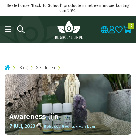
Bestel onze 'Back to School' producten met een mooie korting
van 20%!
0
Blog
Geurlijnen
Awareness lijn
·
7 JULI, 2023
Rebecca Geurts - van Leen