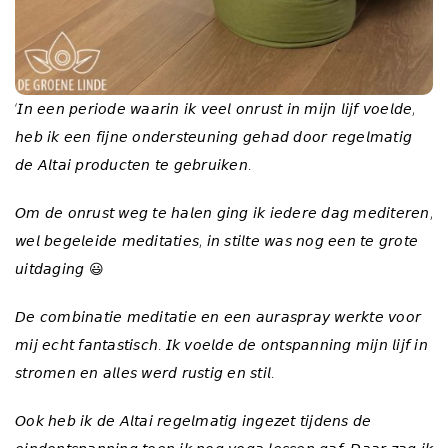
‘𝘐𝘯 𝘦𝘦𝘯 𝘱𝘦𝘳𝘪𝘰𝘥𝘦 𝘸𝘢𝘢𝘳𝘪𝘯 𝘪𝘬 𝘷𝘦𝘦𝘭 𝘰𝘯𝘳𝘶𝘴𝘵 𝘪𝘯 𝘮𝘪𝘫𝘯 𝘭𝘪𝘫𝘧 𝘷𝘰𝘦𝘭𝘥𝘦,
𝘩𝘦𝘣 𝘪𝘬 𝘦𝘦𝘯 𝘧𝘪𝘫𝘯𝘦 𝘰𝘯𝘥𝘦𝘳𝘴𝘵𝘦𝘶𝘯𝘪𝘯𝘨 𝘨𝘦𝘩𝘢𝘥 𝘥𝘰𝘰𝘳 𝘳𝘦𝘨𝘦𝘭𝘮𝘢𝘵𝘪𝘨
𝘥𝘦 𝘈𝘭𝘵𝘢𝘪 𝘱𝘳𝘰𝘥𝘶𝘤𝘵𝘦𝘯 𝘵𝘦 𝘨𝘦𝘣𝘳𝘶𝘪𝘬𝘦𝘯.
𝘖𝘮 𝘥𝘦 𝘰𝘯𝘳𝘶𝘴𝘵 𝘸𝘦𝘨 𝘵𝘦 𝘩𝘢𝘭𝘦𝘯 𝘨𝘪𝘯𝘨 𝘪𝘬 𝘪𝘦𝘥𝘦𝘳𝘦 𝘥𝘢𝘨 𝘮𝘦𝘥𝘪𝘵𝘦𝘳𝘦𝘯,
𝘸𝘦𝘭 𝘣𝘦𝘨𝘦𝘭𝘦𝘪𝘥𝘦 𝘮𝘦𝘥𝘪𝘵𝘢𝘵𝘪𝘦𝘴, 𝘪𝘯 𝘴𝘵𝘪𝘭𝘵𝘦 𝘸𝘢𝘴 𝘯𝘰𝘨 𝘦𝘦𝘯 𝘵𝘦 𝘨𝘳𝘰𝘵𝘦
𝘶𝘪𝘵𝘥𝘢𝘨𝘪𝘯𝘨 😃
𝘋𝘦 𝘤𝘰𝘮𝘣𝘪𝘯𝘢𝘵𝘪𝘦 𝘮𝘦𝘥𝘪𝘵𝘢𝘵𝘪𝘦 𝘦𝘯 𝘦𝘦𝘯 𝘢𝘶𝘳𝘢𝘴𝘱𝘳𝘢𝘺 𝘸𝘦𝘳𝘬𝘵𝘦 𝘷𝘰𝘰𝘳
𝘮𝘪𝘫 𝘦𝘤𝘩𝘵 𝘧𝘢𝘯𝘵𝘢𝘴𝘵𝘪𝘴𝘤𝘩. 𝘐𝘬 𝘷𝘰𝘦𝘭𝘥𝘦 𝘥𝘦 𝘰𝘯𝘵𝘴𝘱𝘢𝘯𝘯𝘪𝘯𝘨 𝘮𝘪𝘫𝘯 𝘭𝘪𝘫𝘧 𝘪𝘯
𝘴𝘵𝘳𝘰𝘮𝘦𝘯 𝘦𝘯 𝘢𝘭𝘭𝘦𝘴 𝘸𝘦𝘳𝘥 𝘳𝘶𝘴𝘵𝘪𝘨 𝘦𝘯 𝘴𝘵𝘪𝘭.
𝘖𝘰𝘬 𝘩𝘦𝘣 𝘪𝘬 𝘥𝘦 𝘈𝘭𝘵𝘢𝘪 𝘳𝘦𝘨𝘦𝘭𝘮𝘢𝘵𝘪𝘨 𝘪𝘯𝘨𝘦𝘻𝘦𝘵 𝘵𝘪𝘫𝘥𝘦𝘯𝘴 𝘥𝘦