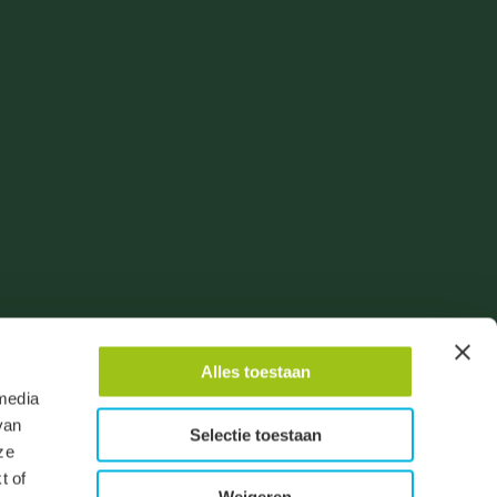
oene Linde
Alles toestaan
 media
van
Selectie toestaan
ze
t of