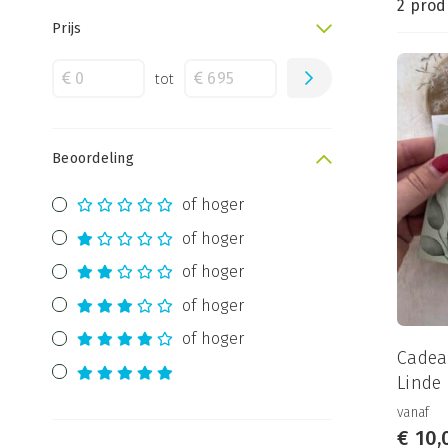
2 prod
Prijs
tot
Beoordeling
of hoger
of hoger
of hoger
of hoger
of hoger
Cadea
Linde
vanaf
€
10,