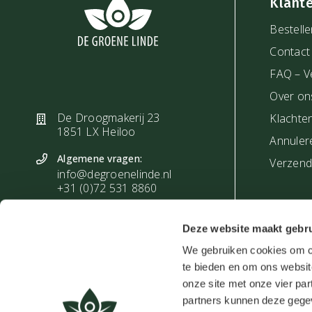
Klant
Bestelle
Contact
FAQ – V
Over on
De Droogmakerij 23
Klachte
1851 LX Heiloo
Annuler
Algemene vragen:
Verzendi
info@degroenelinde.nl
+31 (0)72 531 8860
Vragen bestellingen:
Deze website maakt gebru
bestelling@degroenelinde.nl
+31 (0)72 303 4027
We gebruiken cookies om co
te bieden en om ons websit
Zakelijke vragen:
onze site met onze vier par
zakelijk@degroenelinde.nl
+31 (0)72 303 4028
partners kunnen deze gegev