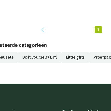
tot
€ 1.000,
1
ateerde categorieën
eausets
Do it yourself (DIY)
Little gifts
Proefpak