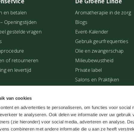
enservice
De Groene Linde
n en betalen
Aromatherapie in de zorg
 – Openingstijden
Blogs
eel gestelde vragen
Event-Kalender
s
Gebruik geurfrequenties
nprocedure
Olie en zwangerschap
en of retourneren
Milieubewustheid
ng en levertijd
Private label
Salons en Praktijken
Showroom
Verkooppunten van De Gr
ik van cookies
ntent en advertenties te personaliseren, om functies voor social
bij jou in de buurt
everkeer te analyseren. Ook delen we informatie over uw gebruik 
Workshops
tners (zie hieronder) voor social media, adverteren en analyse. De
Zakelijke klant worden
ens combineren met andere informatie die u aan ze heeft verstrek