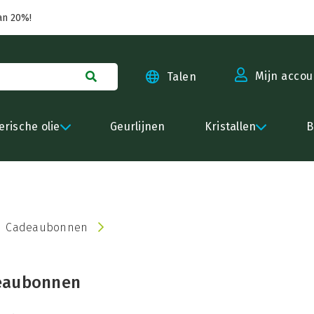
an 20%!
Mijn accou
Talen
erische olie
Geurlijnen
Kristallen
B
Cadeaubonnen
eaubonnen