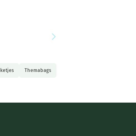
00
ketjes
Themabags