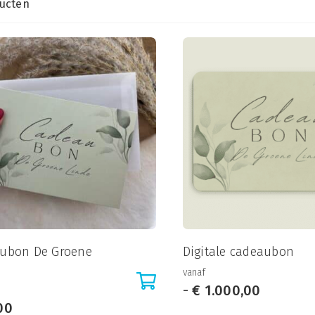
ucten
ubon De Groene
Digitale cadeaubon
vanaf
Prijskla
-
€
1.000,00
00
€ 5,00