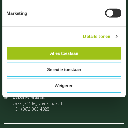
Je kunt jouw toestemming ten alle tijden intrekken via de
zwarte button onderaan de pagina.
Marketing
Groeten, team De Groene Linde.
De Droogmakerij 23
Details tonen
1851 LX Heiloo
Algemene vragen:
Alles toestaan
info@degroenelinde.nl
+31 (0)72 531 8860
Selectie toestaan
Vragen bestellingen:
bestelling@degroenelinde.nl
+31 (0)72 303 4027
Weigeren
Zakelijke vragen:
zakelijk@degroenelinde.nl
+31 (0)72 303 4028