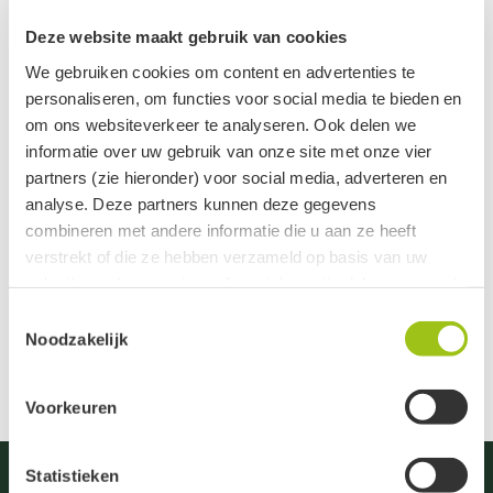
1
Deze website maakt gebruik van cookies
We gebruiken cookies om content en advertenties te
Gerelateerde categorieën
personaliseren, om functies voor social media te bieden en
om ons websiteverkeer te analyseren. Ook delen we
Aroma Branders
informatie over uw gebruik van onze site met onze vier
partners (zie hieronder) voor social media, adverteren en
Automatische geurverspreiders
analyse. Deze partners kunnen deze gegevens
combineren met andere informatie die u aan ze heeft
Diffuser sets
verstrekt of die ze hebben verzameld op basis van uw
gebruik van hun services. Jouw informatie delen we met de
Diffusers
volgende vier partners:
Toestemmingsselectie
Noodzakelijk
Meta
Google
Voorkeuren
Clerk
Active Campaign
Statistieken