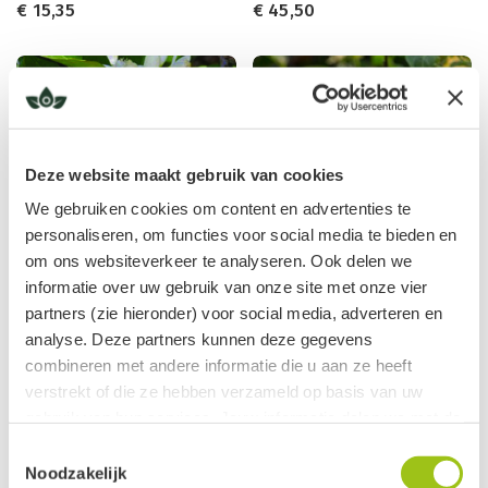
€
15,35
€
45,50
Deze website maakt gebruik van cookies
We gebruiken cookies om content en advertenties te
personaliseren, om functies voor social media te bieden en
om ons websiteverkeer te analyseren. Ook delen we
informatie over uw gebruik van onze site met onze vier
Neroli 10% olie
Cananga olie
partners (zie hieronder) voor social media, adverteren en
vanaf
vanaf
analyse. Deze partners kunnen deze gegevens
€
48,55
€
17,25
combineren met andere informatie die u aan ze heeft
verstrekt of die ze hebben verzameld op basis van uw
gebruik van hun services. Jouw informatie delen we met de
volgende vier partners:
Toestemmingsselectie
Noodzakelijk