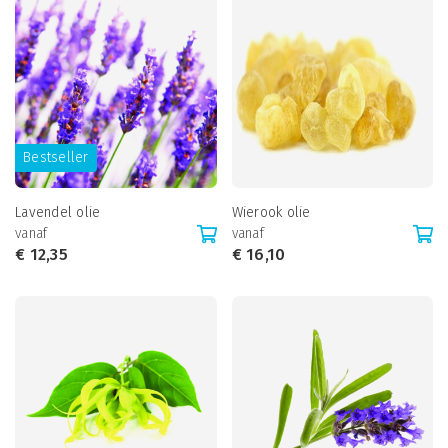
Bestseller
Lavendel olie
Wierook olie
vanaf
vanaf
€
12,35
€
16,10