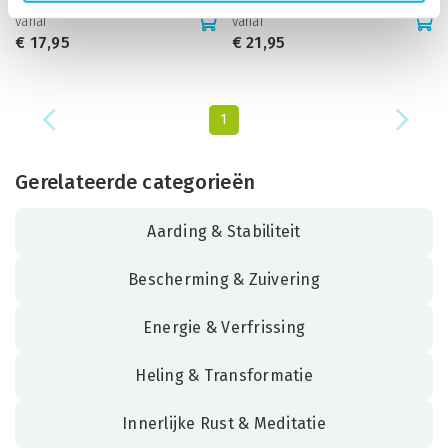
Nerolina olie
Lavendel Fine AOP olie
vanaf
vanaf
€
17,95
€
21,95
1
Gerelateerde categorieën
Aarding & Stabiliteit
Bescherming & Zuivering
Energie & Verfrissing
Heling & Transformatie
Innerlijke Rust & Meditatie