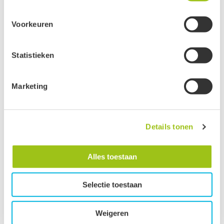
Meta
Google
Voorkeuren
Clerk
Active Campaign
Statistieken
Je kunt jouw toestemming ten alle tijden intrekken via de
Spike lavendel olie
Palo Santo olie
zwarte button onderaan de pagina.
vanaf
vanaf
Marketing
€
13,60
€
46,70
Groeten, team De Groene Linde.
Details tonen
Alles toestaan
Selectie toestaan
Weigeren