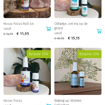
Hocus Focus Roll on
Olifantje, zet mij op de
grond
vanaf
vanaf
€
11,95
€
14,95
€
15,15
€
18,95
Bespaar 20%
Bespaar 20%
Hocus Focus
Waking up, Women