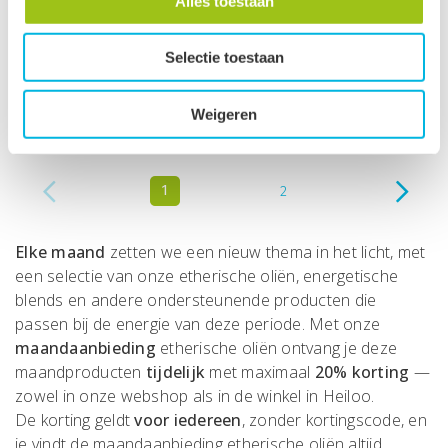
Alles toestaan
Waking Up roll on, Women
Me, Myself and I roll on,
Selectie toestaan
Collection
For Teens
vanaf
vanaf
€
11,95
€
11,95
Weigeren
€
14,95
€
14,95
1
2
Elke maand
zetten we een nieuw thema in het licht, met
een selectie van onze etherische oliën, energetische
blends en andere ondersteunende producten die
passen bij de energie van deze periode. Met onze
maandaanbieding
etherische oliën ontvang je deze
maandproducten
tijdelijk
met maximaal
20% korting
—
zowel in onze webshop als in de winkel in Heiloo.
De korting geldt
voor iedereen
, zonder kortingscode, en
je vindt de maandaanbieding etherische oliën altijd