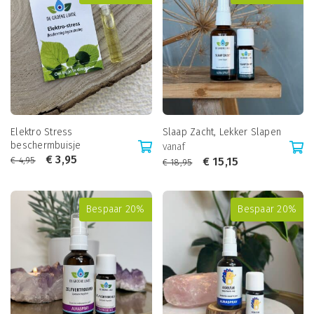
Elektro Stress
Slaap Zacht, Lekker Slapen
beschermbuisje
vanaf
€
3,95
€
4,95
€
15,15
€
18,95
Bespaar 20%
Bespaar 20%