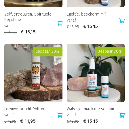
Zelfvertrouwen, Spirituele
Egeltje, bescherm mij
Regulatie
vanaf
vanaf
€
15,15
€
18,95
€
15,15
€
18,95
Bespaar 20%
Bespaar 20%
Leeuwenkracht Roll on
Walvisje, maak me schoon
vanaf
vanaf
€
11,95
€
15,15
€
14,95
€
18,95