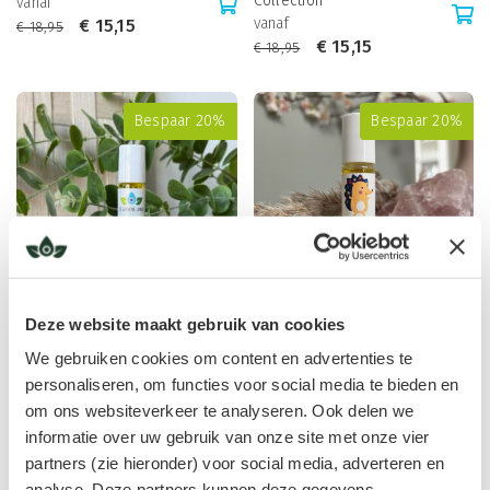
Collection
vanaf
vanaf
€
15,15
€
18,95
€
15,15
€
18,95
Bespaar 20%
Bespaar 20%
Deze website maakt gebruik van cookies
Zelfvertrouwen roll on,
Egeltje Roll on
We gebruiken cookies om content en advertenties te
Spirituele Regulatie
vanaf
vanaf
€
11,95
personaliseren, om functies voor social media te bieden en
€
14,95
€
11,95
€
14,95
om ons websiteverkeer te analyseren. Ook delen we
informatie over uw gebruik van onze site met onze vier
partners (zie hieronder) voor social media, adverteren en
Bespaar 20%
Bespaar 20%
analyse. Deze partners kunnen deze gegevens