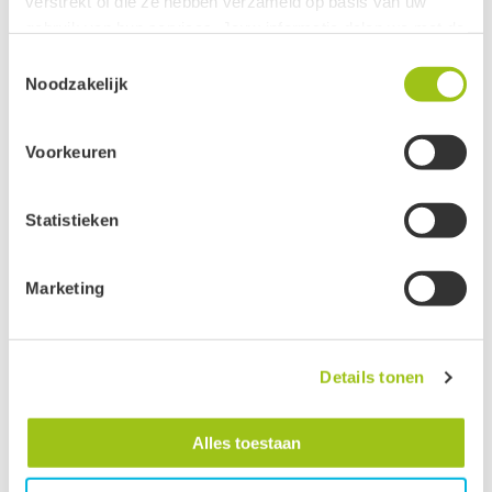
verstrekt of die ze hebben verzameld op basis van uw
gebruik van hun services. Jouw informatie delen we met de
volgende vier partners:
Toestemmingsselectie
Noodzakelijk
Meta
Google
Voorkeuren
Clerk
Active Campaign
Statistieken
Je kunt jouw toestemming ten alle tijden intrekken via de
zwarte button onderaan de pagina.
Marketing
Groeten, team De Groene Linde.
Details tonen
Alles toestaan