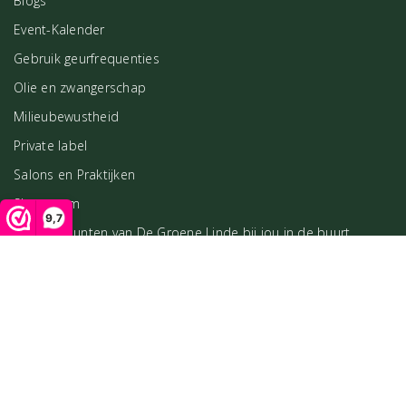
Blogs
Event-Kalender
Gebruik geurfrequenties
Olie en zwangerschap
Milieubewustheid
Private label
Salons en Praktijken
Showroom
9,7
Verkooppunten van De Groene Linde bij jou in de buurt
Workshops
Zakelijke klant worden