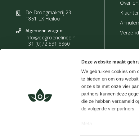
Over on
De Droogmakerij 23
Klachte
1851 LX Heiloo
Annuler
Algemene vragen:
Verzendi
info@degroenelinde.nl
+31 (0)72 531 8860
Vragen bestellingen:
Deze website maakt gebru
bestelling@degroenelinde.nl
+31 (0)72 303 4027
We gebruiken cookies om co
te bieden en om ons websit
Zakelijke vragen:
onze site met onze vier par
zakelijk@degroenelinde.nl
+31 (0)72 303 4028
partners kunnen deze gegev
die ze hebben verzameld op
de volgende vier partners:
Meta
Google
De Groene Linde ©
Clerk