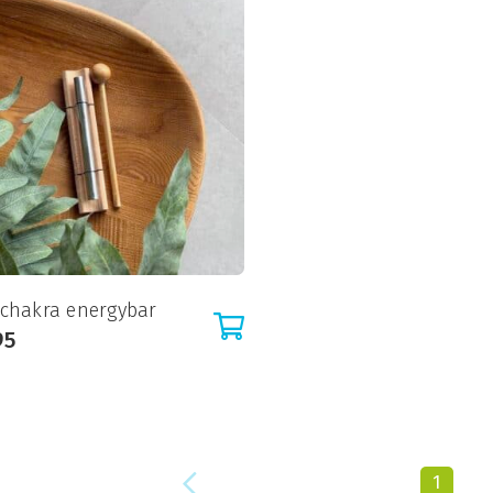
 chakra energybar
95
1