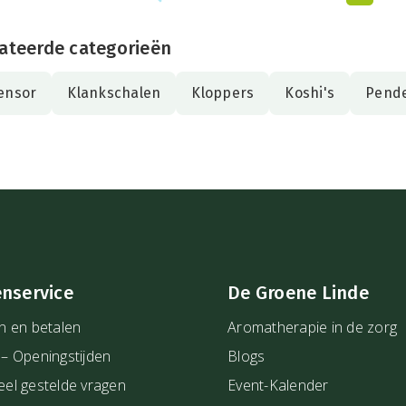
ateerde categorieën
ensor
Klankschalen
Kloppers
Koshi's
Pende
enservice
De Groene Linde
n en betalen
Aromatherapie in de zorg
 – Openingstijden
Blogs
eel gestelde vragen
Event-Kalender