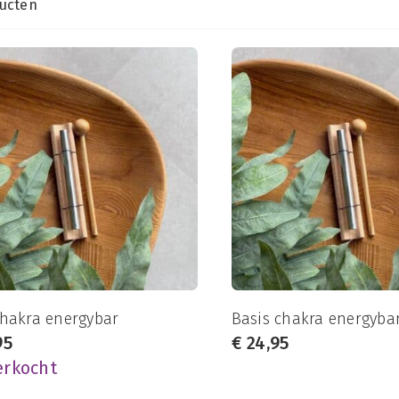
ucten
chakra energybar
Basis chakra energyba
95
€
24,95
erkocht