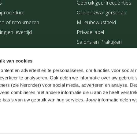
s
Gebruik geurfrequenties
nprocedure
Olie en zwangerschap
en of retourneren
Milieubewustheid
ng en levertijd
Private label
Salons en Praktijken
Showroom
Verkooppunten van De Gr
ik van cookies
ntent en advertenties te personaliseren, om functies voor social
bij jou in de buurt
everkeer te analyseren. Ook delen we informatie over uw gebruik 
Workshops
tners (zie hieronder) voor social media, adverteren en analyse. De
Zakelijke klant worden
ens combineren met andere informatie die u aan ze heeft verstrek
 basis van uw gebruik van hun services. Jouw informatie delen w
Herroepingsrecht
Medische d