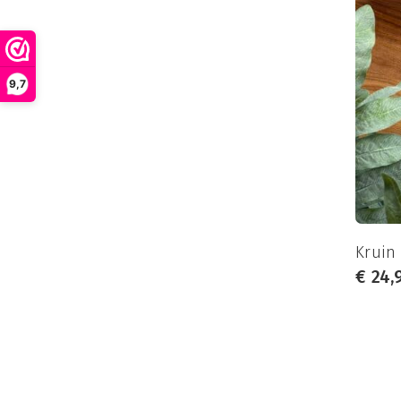
9,7
Kruin
€
24,