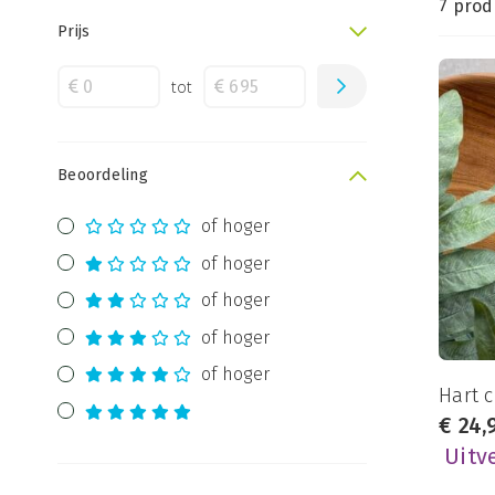
7 prod
Prijs
tot
Beoordeling
of hoger
of hoger
of hoger
of hoger
of hoger
Hart 
€
24,
Uitv