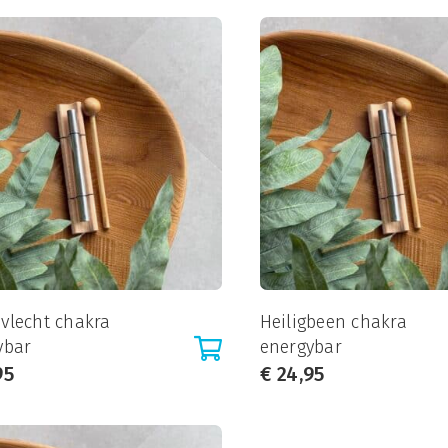
vlecht chakra
Heiligbeen chakra
ybar
energybar
95
€
24,95