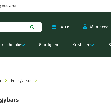
g van 20%!
Mijn accou
Talen
erische olie
Geurlijnen
Kristallen
B
n
Energybars
gybars