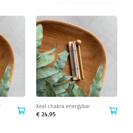
r
Keel chakra energybar
€
24,95