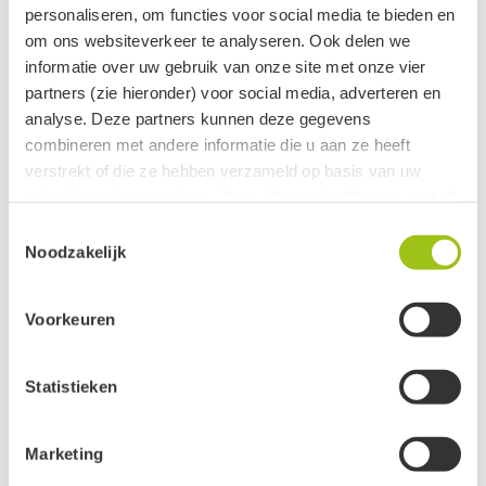
personaliseren, om functies voor social media te bieden en
om ons websiteverkeer te analyseren. Ook delen we
1
informatie over uw gebruik van onze site met onze vier
partners (zie hieronder) voor social media, adverteren en
analyse. Deze partners kunnen deze gegevens
Gerelateerde categorieën
combineren met andere informatie die u aan ze heeft
verstrekt of die ze hebben verzameld op basis van uw
5D Frequencies
gebruik van hun services. Jouw informatie delen we met de
volgende vier partners:
All Day Blends
Toestemmingsselectie
Noodzakelijk
Meta
Angel collection
Google
Voorkeuren
Clerk
Awareness
Active Campaign
Baby's en Kinderen
Statistieken
Je kunt jouw toestemming ten alle tijden intrekken via de
zwarte button onderaan de pagina.
Bella's Cure voor Dieren
Marketing
Groeten, team De Groene Linde.