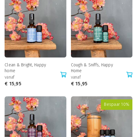
Clean & Bright, Happy
Cough & Sniffs, Happy
home
Home
vanaf
vanaf
€
15,95
€
15,95
Bespaar 10%