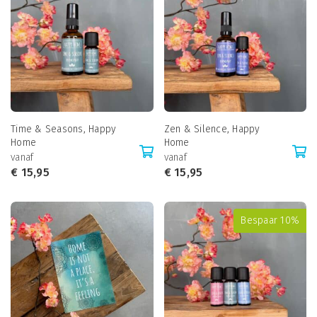
Time & Seasons, Happy
Zen & Silence, Happy
Home
Home
vanaf
vanaf
€
15,95
€
15,95
Bespaar 10%