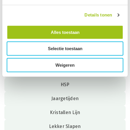
Chakra's
Drakenlijn
Details tonen
Existentie
Alles toestaan
For Teens
Selectie toestaan
Golden Oldies
Weigeren
Helende Composities
HSP
Jaargetijden
Kristallen Lijn
Lekker Slapen