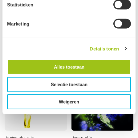
Statistieken
Je kunt jouw toestemming ten alle tijden intrekken via de
zwarte button onderaan de pagina.
Marketing
Nieuw
Groeten, team De Groene Linde.
Himalaya Ceder olie
Ho-blad olie
Details tonen
vanaf
vanaf
€
6,65
€
9,95
Alles toestaan
Selectie toestaan
Weigeren