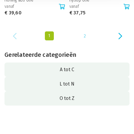
Honing abs olie
Hysop olie
vanaf
vanaf
€
39,60
€
37,75
1
2
Gerelateerde categorieën
A tot C
L tot N
O tot Z