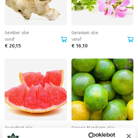
Gember olie
Geranium olie
vanaf
vanaf
€
20,15
€
16,10
Grapefruit olie
Groene Mandarijn olie
vanaf
vanaf