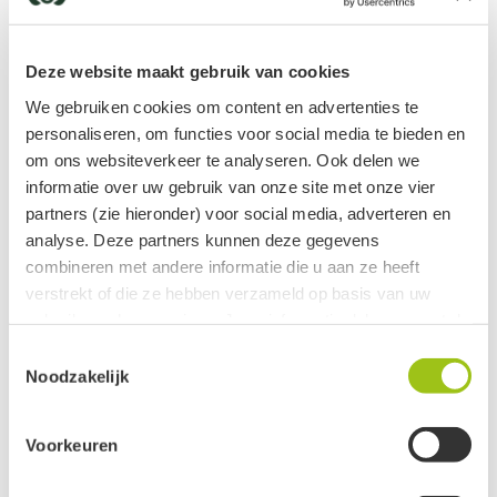
€
12,05
€
12,50
Deze website maakt gebruik van cookies
We gebruiken cookies om content en advertenties te
personaliseren, om functies voor social media te bieden en
om ons websiteverkeer te analyseren. Ook delen we
informatie over uw gebruik van onze site met onze vier
partners (zie hieronder) voor social media, adverteren en
analyse. Deze partners kunnen deze gegevens
Nieuw
combineren met andere informatie die u aan ze heeft
verstrekt of die ze hebben verzameld op basis van uw
Grove Den olie
Helichryse 10% olie
gebruik van hun services. Jouw informatie delen we met de
vanaf
vanaf
volgende vier partners:
€
7,65
€
33,95
Toestemmingsselectie
Noodzakelijk
Meta
Google
Voorkeuren
Clerk
Active Campaign