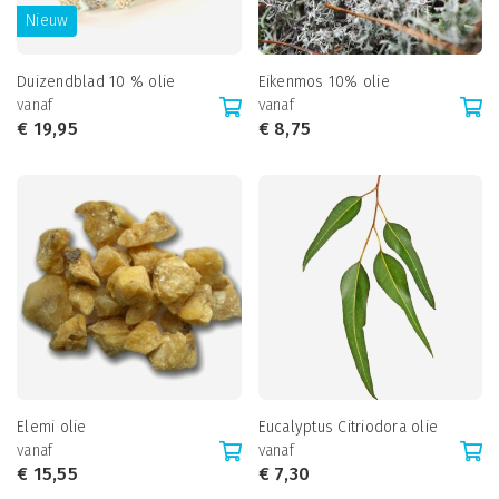
Nieuw
Duizendblad 10 % olie
Eikenmos 10% olie
vanaf
vanaf
€
19,95
€
8,75
Elemi olie
Eucalyptus Citriodora olie
vanaf
vanaf
€
15,55
€
7,30