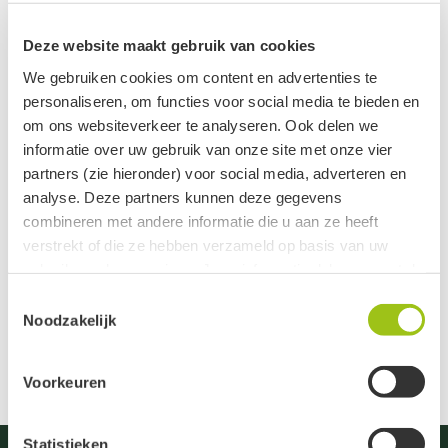
Voor zendingen naar België vragen we een
Deze website maakt gebruik van cookies
bijdrage aan verzendkosten van €6,95 inclusief
We gebruiken cookies om content en advertenties te
BTW. We versturen je pakketje met Bpost. Je kan
personaliseren, om functies voor social media te bieden en
tevens kiezen voor ophaalpunten.
om ons websiteverkeer te analyseren. Ook delen we
informatie over uw gebruik van onze site met onze vier
Voor de overige landen hanteren we de werkelijke
partners (zie hieronder) voor social media, adverteren en
verzendkosten. Neem contact op voor meer
analyse. Deze partners kunnen deze gegevens
informatie.
combineren met andere informatie die u aan ze heeft
verstrekt of die ze hebben verzameld op basis van uw
Voor de volledigheid merken we op dat wij verplicht zijn om
gebruik van hun services. Jouw informatie delen we met de
ook
op de verzendkosten btw
in rekening te brengen.
volgende vier partners:
Toestemmingsselectie
Noodzakelijk
Meta
Google
Voorkeuren
Clerk
Active Campaign
Statistieken