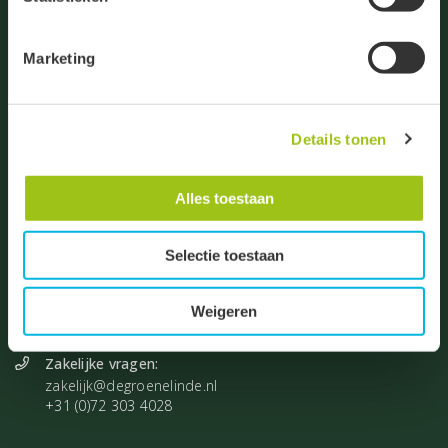
Je kunt jouw toestemming ten alle tijden intrekken via de
zwarte button onderaan de pagina.
Marketing
Groeten, team De Groene Linde.
Details tonen
De Droogmakerij 23
1851 LX Heiloo
Alles toestaan
Algemene vragen:
info@degroenelinde.nl
+31 (0)72 531 8860
Selectie toestaan
Vragen bestellingen:
bestelling@degroenelinde.nl
Weigeren
+31 (0)72 303 4027
Zakelijke vragen:
zakelijk@degroenelinde.nl
+31 (0)72 303 4028