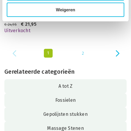
Weigeren
Radiation Care Kristallen set
Radiation crystal grid
Luxe
€
13,95
€
21,95
€
24,95
Uitverkocht
1
2
Gerelateerde categorieën
A tot Z
Fossielen
Gepolijsten stukken
Massage Stenen