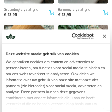
Grounding crystal grid
Harmony crystal grid
€
13,95
€
13,95
Deze website maakt gebruik van cookies
We gebruiken cookies om content en advertenties te
personaliseren, om functies voor social media te bieden en
om ons websiteverkeer te analyseren. Ook delen we
informatie over uw gebruik van onze site met onze vier
HSP crystal grid
Kristalgrid voor ruimte, 8
partners (zie hieronder) voor social media, adverteren en
€
13,95
bergkristal punten
€
29,50
analyse. Deze partners kunnen deze gegevens
combineren met andere informatie die u aan ze heeft
verstrekt of die ze hebben verzameld op basis van uw
gebruik van hun services. Jouw informatie delen we met de