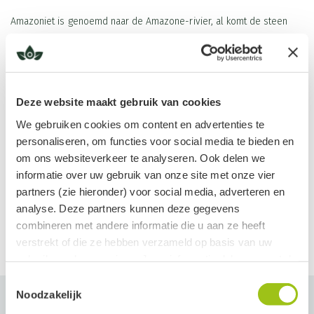
Amazoniet is genoemd naar de Amazone-rivier, al komt de steen
daar niet voor. De naam verwijst naar groene stenen die daar ooit
gevonden zouden zijn. Amazoniet wordt gevonden in landen als
Brazilië, Rusland, Madagaskar en de Verenigde Staten. Het is een
groenblauwe variëteit van veldspaat.
Deze website maakt gebruik van cookies
We gebruiken cookies om content en advertenties te
Algemene werking
personaliseren, om functies voor social media te bieden en
Lees meer
Deze steen brengt rust in het hoofd en hart, waardoor je stress,
om ons websiteverkeer te analyseren. Ook delen we
zorgen en negatieve gedachten makkelijker los kunt laten. Hierdoor
informatie over uw gebruik van onze site met onze vier
ontstaat er een gevoel van harmonie. Als je hooggevoelig bent, dan
partners (zie hieronder) voor social media, adverteren en
analyse. Deze partners kunnen deze gegevens
zijn de indrukken en energetische aanvallen niet van de lucht. Je
combineren met andere informatie die u aan ze heeft
bent de hele dag bezig om jezelf overeind te houden en dit kost
verstrekt of die ze hebben verzameld op basis van uw
heel veel energie. Je bent na een dag bekaf; deze steen geeft je
gebruik van hun services. Jouw informatie delen we met de
rust. Vooral kinderen zijn gebaat bij de Amazoniet.
volgende vier partners:
Toestemmingsselectie
Noodzakelijk
Bij emotionele disbalans is deze steen een welkom steuntje in de
Meta