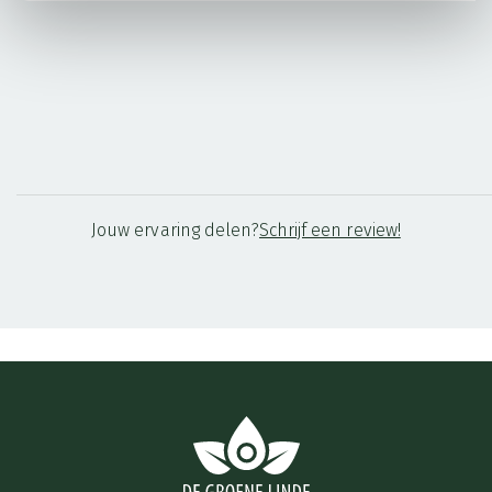
rust en warmte in huis ❤️✨. Het is voor ons een kleine
dagelijkse steun die veel verschil maakt. Een absolute
favoriet ❤️🌿.
Jouw ervaring delen?
Schrijf een review!