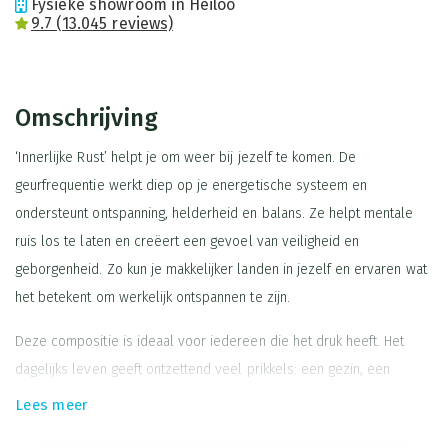
Fysieke showroom in Heiloo
9.7 (13.045 reviews)
Omschrijving
‘Innerlijke Rust’ helpt je om weer bij jezelf te komen. De
geurfrequentie werkt diep op je energetische systeem en
ondersteunt ontspanning, helderheid en balans. Ze helpt mentale
ruis los te laten en creëert een gevoel van veiligheid en
geborgenheid. Zo kun je makkelijker landen in jezelf en ervaren wat
het betekent om werkelijk ontspannen te zijn.
Deze compositie is ideaal voor iedereen die het druk heeft. Het
dagelijks leven geeft ontzettend veel prikkels: een gezin, een
partner, werk, sociale verplichtingen of persoonlijke projecten.
Lees meer
Soms kan alles tegelijk overweldigend worden. Onrust, stress en