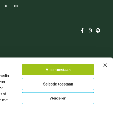
oene Linde
isclaimer
Algemene voorwaarden
Privacy verklaring
Alles toestaan
 media
op 13041 reviews.
van
Selectie toestaan
ze
t of
Weigeren
e met