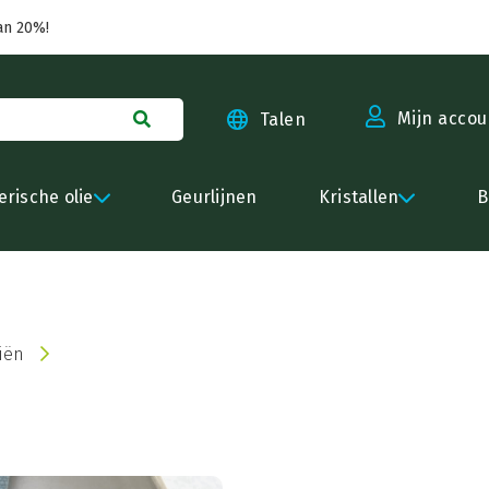
an 20%!
Mijn accou
Talen
erische olie
Geurlijnen
Kristallen
B
iën