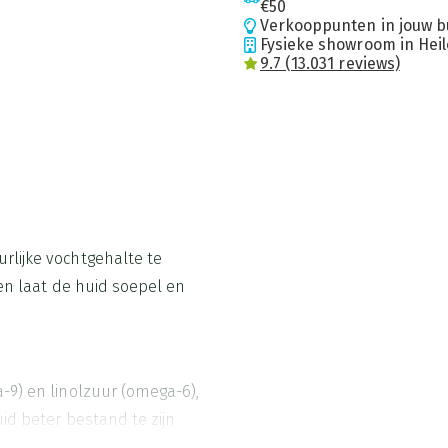
€50
Verkooppunten in jouw b
Fysieke showroom in Hei
9.7 (13.031 reviews)
rlijke vochtgehalte te
 en laat de huid soepel en
-9) en linolzuur (omega-6),
id beter bestand te zijn