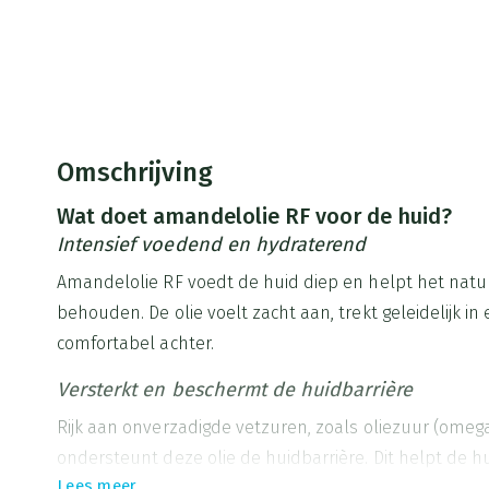
Omschrijving
Wat doet amandelolie RF voor de huid?
Intensief voedend en hydraterend
Amandelolie RF voedt de huid diep en helpt het natuu
behouden. De olie voelt zacht aan, trekt geleidelijk in
comfortabel achter.
Versterkt en beschermt de huidbarrière
Rijk aan onverzadigde vetzuren, zoals oliezuur (omega
ondersteunt deze olie de huidbarrière. Dit helpt de hu
Lees meer
tegen uitdroging en externe invloeden.