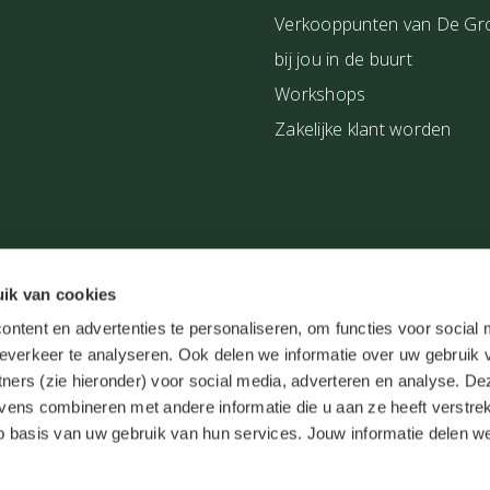
Verkooppunten van De Gr
an de Europese cosmetica-
bij jou in de buurt
Workshops
Zakelijke klant worden
Herroepingsrecht
Medische d
ik van cookies
ntent en advertenties te personaliseren, om functies voor social
n degroenelinde.nl bij
WebwinkelKeur Reviews
is 9.7/10 gebaseerd 
everkeer te analyseren. Ook delen we informatie over uw gebruik 
tners (zie hieronder) voor social media, adverteren en analyse. De
ens combineren met andere informatie die u aan ze heeft verstrek
 basis van uw gebruik van hun services. Jouw informatie delen w