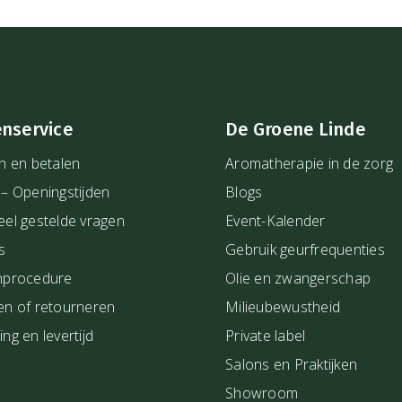
mandel olie met daaraan
enservice
De Groene Linde
e met daaraan toegevoegd
n en betalen
Aromatherapie in de zorg
meer dan de helft van de
 – Openingstijden
Blogs
eel gestelde vragen
Event-Kalender
s
Gebruik geurfrequenties
hikbaar voor bruine PET
nprocedure
Olie en zwangerschap
 maat kunt knippen.
en of retourneren
Milieubewustheid
eer natuurzuivere
basisoliën
ng en levertijd
Private label
sieve basisoliën
met een
Salons en Praktijken
ltijd wat het beste bij jou,
Showroom