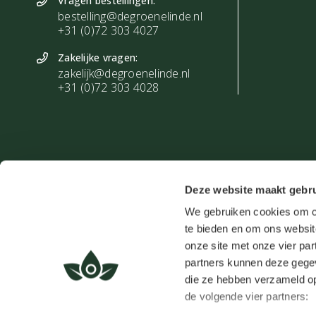
Vragen bestellingen:
bestelling@degroenelinde.nl
Deze Basisolie is 100% natuurzuiver en voldoet het a
+31 (0)72 303 4027
wetgeving.
Zakelijke vragen:
zakelijk@degroenelinde.nl
+31 (0)72 303 4028
De Groene Linde ©
Deze website maakt gebru
We gebruiken cookies om co
De waardering va
te bieden en om ons websit
onze site met onze vier par
partners kunnen deze gegev
die ze hebben verzameld op
de volgende vier partners: