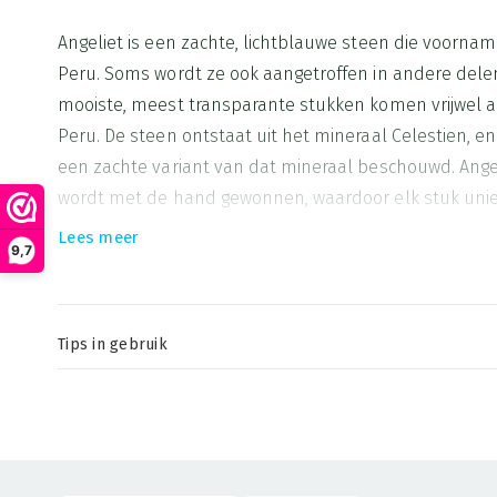
Angeliet is een zachte, lichtblauwe steen die voornam
Peru. Soms wordt ze ook aangetroffen in andere dele
mooiste, meest transparante stukken komen vrijwel al
Peru. De steen ontstaat uit het mineraal Celestien, e
een zachte variant van dat mineraal beschouwd. Angel
wordt met de hand gewonnen, waardoor elk stuk uniek
Lees meer
De naam Angeliet is afgeleid van het Engelse woord "A
9,7
Dit verwijst naar de kalmerende, zachte en liefdevolle
vaak wordt geassocieerd met bescherming, spirituele 
communicatie met engelen. Angeliet staat bekend als
Tips in gebruik
rust te vinden, je hart en keel chakra te openen, en je i
Draag het hangertje dagelijks rond je nek of pols om
wijsheid te versterken.
de hele dag door te ervaren
Algemene werking
Maak het hangertje vast aan een ketting van zilver 
Angeliet is de steen als je wilt werken met de engele
versterken