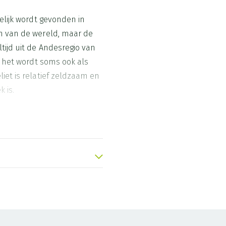
elijk wordt gevonden in
n van de wereld, maar de
tijd uit de Andesregio van
n het wordt soms ook als
iet is relatief zeldzaam en
 is.
ngel", wat “engel” betekent.
 energie van de steen, die
begeleiding en
 een steen die je helpt om
ntuïtie en innerlijke
 de energie van het kristal
of koper om de energie te
nenergie, ze maakt het