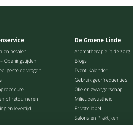
 emoties weer in balans bij
naar jezelf of een situatie te
ens mee worstelt dat niet
enservice
De Groene Linde
n en betalen
Aromatherapie in de zorg
door aangetast worden. Lees
 – Openingstijden
Blogs
eel gestelde vragen
Event-Kalender
gen. Wij besteden veel
s
Gebruik geurfrequenties
arom het vertrouwen dat jij
nprocedure
Olie en zwangerschap
en of retourneren
Milieubewustheid
ng en levertijd
Private label
Salons en Praktijken
Showroom