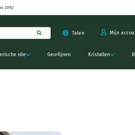
an 20%!
Mijn accou
Talen
erische olie
Geurlijnen
Kristallen
B