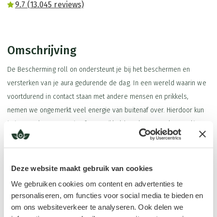
9.7 (13.045 reviews)
Omschrijving
De Bescherming roll on ondersteunt je bij het beschermen en
versterken van je aura gedurende de dag. In een wereld waarin we
voortdurend in contact staan met andere mensen en prikkels,
nemen we ongemerkt veel energie van buitenaf over. Hierdoor kun
je je moe, leeg, onrustig of overprikkeld voelen. Vooral gevoelige
mensen en kinderen merken vaak snel wanneer energie van
anderen te veel binnenkomt.
Deze website maakt gebruik van cookies
De Bescherming roll on helpt je om jouw energieveld beter af te
We gebruiken cookies om content en advertenties te
schermen tegen negatieve energie, energetische belasting en
Lees meer
personaliseren, om functies voor social media te bieden en
prikkels uit je omgeving. Dankzij de combinatie van de
om ons websiteverkeer te analyseren. Ook delen we
geurfrequentie Bescherming en verzorgende jojoba-olie kun je de