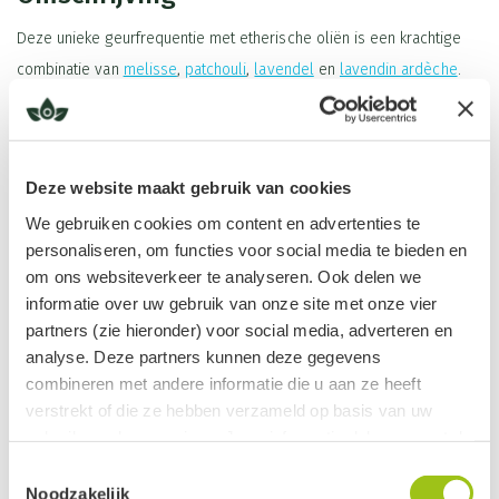
Deze unieke geurfrequentie met etherische oliën is een krachtige
combinatie van
melisse
,
patchouli
,
lavendel
en
lavendin ardèche
.
Melisse staat van oudsher bekend om haar kalmerende en
ontspannende eigenschappen, terwijl patchouli helpt om je in je
centrum te brengen en zo een gevoel van stabiliteit en rust te
Deze website maakt gebruik van cookies
ervaren. Lavendel en lavendin ondersteunen een diepe,
We gebruiken cookies om content en advertenties te
herstellende nachtrust en bevorderen een rustige overgang van de
personaliseren, om functies voor social media te bieden en
dag naar de nacht. Samen vormen deze oliën een harmonieuze
om ons websiteverkeer te analyseren. Ook delen we
geurfrequentie die stress verlicht en een hoog Zen-gevoel geeft.
informatie over uw gebruik van onze site met onze vier
Lees meer
partners (zie hieronder) voor social media, adverteren en
Calming roll on is niet alleen geschikt voor het slaapritueel, maar
analyse. Deze partners kunnen deze gegevens
ook overdag. Het kan helpen bij momenten van hoge spanning,
combineren met andere informatie die u aan ze heeft
gejaagdheid, of onrustige gevoelens. Door de Calming roll on te
verstrekt of die ze hebben verzameld op basis van uw
Ingrediënten
gebruiken wanneer je voelt dat je energie te hoog of te verspreid is,
gebruik van hun services. Jouw informatie delen we met de
Lavendin Ardéche
,
Melisse
Anijs
,
Lavendel
,
Bergamot Reggio
,
breng je jezelf energetisch weer in balans en creëer je ruimte voor
volgende vier partners:
Toestemmingsselectie
Tips in gebruik
Neroli 10%
,
Patchouli
, op basis van
Jojoba-olie
ontspanning en innerlijke vrede.
Noodzakelijk