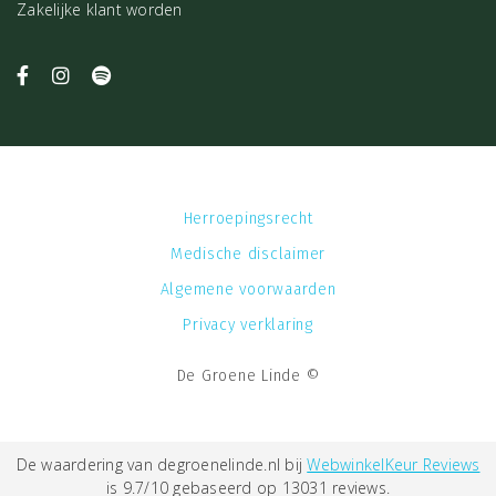
Zakelijke klant worden
Herroepingsrecht
Medische disclaimer
Algemene voorwaarden
Privacy verklaring
De Groene Linde ©
De waardering van degroenelinde.nl bij
WebwinkelKeur Reviews
is 9.7/10 gebaseerd op 13031 reviews.