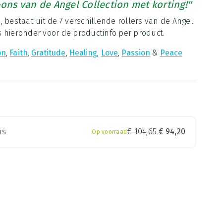
-ons van de Angel Collection met korting!''
 bestaat uit de 7 verschillende rollers van de Angel
jes hieronder voor de productinfo per product.
on
,
Faith
,
Gratitude
,
Healing
,
Love
,
Passion
&
Peace
ns
€
104,65
€
94,20
Op voorraad