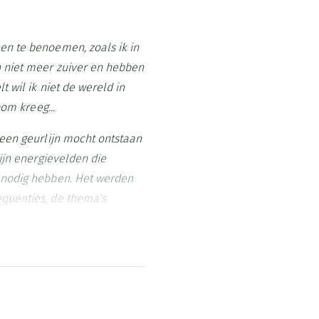
en te benoemen, zoals ik in
 niet meer zuiver en hebben
 wil ik niet de wereld in
oom kreeg...
 een geurlijn mocht ontstaan
ijn energievelden die
 nodig hebben. Het werden
quenties, de thema's
 de etiketten kwam voorbij.
 niet meteen aan de geuren
 van de etiketten. De
nspiratie voelde en ik in
e energie omringde mij en ik
 fijn ben ik begeleid door