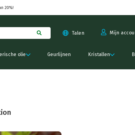
an 20%!
Mijn accou
Talen
erische olie
Geurlijnen
Kristallen
B
tion