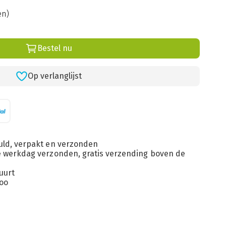
en)
Bestel nu
Op verlanglijst
uld, verpakt en verzonden
de werkdag verzonden, gratis verzending boven de
uurt
loo