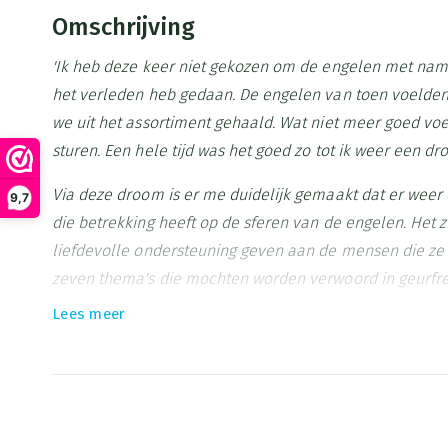
Omschrijving
'Ik heb deze keer niet gekozen om de engelen met nam
het verleden heb gedaan. De engelen van toen voelden
we uit het assortiment gehaald. Wat niet meer goed voelt
sturen. Een hele tijd was het goed zo tot ik weer een dr
Via deze droom is er me duidelijk gemaakt dat er weer
9,7
die betrekking heeft op de sferen van de engelen. Het z
liefdevolle ondersteuning geven aan de mensen die ze
zeven thema's die mochten worden verwoord in geurfre
werden me duidelijk gemaakt en zelfs de kleursfeer van
Lees meer
Toen ik de droom kreeg was ik niet in Heiloo en kon ik
gaan werken maar kon ik wel beginnen met het ontwerp
omgekeerde volgorde! Toen ik een moment van rust en i
Noord-Holland was, ben ik gaan creëren. Een liefdevoll
heb de zeven geuren in een record snelheid gemaakt. Zo