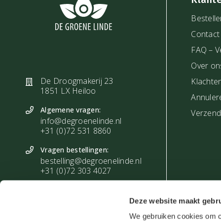
Bestelle
Contact
FAQ – V
Over on
De Droogmakerij 23
Klachte
1851 LX Heiloo
Annuler
Algemene vragen:
Verzendi
info@degroenelinde.nl
+31 (0)72 531 8860
Vragen bestellingen:
bestelling@degroenelinde.nl
+31 (0)72 303 4027
Zakelijke vragen:
zakelijk@degroenelinde.nl
Deze website maakt gebru
+31 (0)72 303 4028
We gebruiken cookies om co