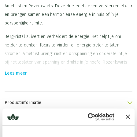
Amethist en Rozenkwarts. Deze drie edelstenen versterken elkaar
en brengen samen een harmonieuze energie in huis of in je
persoonlijke ruimte.
Bergkristal zuivert en verheldert de energie. Het helpt je om
helder te denken, focus te vinden en energie beter te laten
stromen. Amethist brengt rust en ontspanning en ondersteunt je
bij het loslaten van spanning en drukte in je hoofd. Rozenkwarts
verzacht en opent het hart en stimuleert liefdevolle energie,
Lees meer
compassie en vriendelijkheid naar jezelf en anderen.
Door deze stenen samen te gebruiken, creëer je een krachtige
balans: je versterkt helderheid, brengt rust in je systeem en
Productinformatie
opent je hart voor zachtheid en verbinding. Veel mensen plaatsen
Maat: tussen de 5 en 7 cm.
de Good Vibes Only in hun woonkamer, slaapkamer of
Tips in gebruik
praktijkruimte om de energie in de ruimte te harmoniseren.
Leg de stenen in de buurt om zo van de energie te