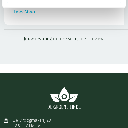
0
0
patronen te doorbreken.
Lees Meer
Verzorging
Granaat kan op alle manieren gereinigd en opgeladen worden. Lees
hier
voor meer informatie over reinigen en opladen.
Jouw ervaring delen?
Schrijf een review!
De foto is een indicatie van de hanger die je zal ontvangen. Wij
besteden veel aandacht om de mooiste hangers te vinden en
hebben daarom het vertrouwen dat jij een exemplaar ontvangt
die bij jou past.
De Droogmakerij 23
1851 LX Heiloo