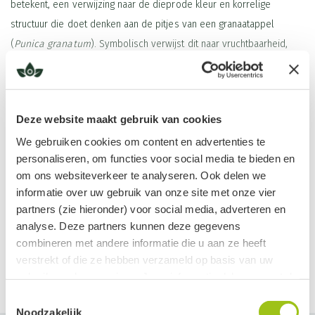
betekent, een verwijzing naar de dieprode kleur en korrelige
structuur die doet denken aan de pitjes van een granaatappel
(
Punica granatum
). Symbolisch verwijst dit naar vruchtbaarheid,
vernieuwing en regeneratie. Granaat komt wereldwijd voor.
Algemene werking
Lees meer
Granaat is dé steen voor wie het even niet meer ziet zitten.
Deze website maakt gebruik van cookies
Wanneer je het gevoel hebt vast te zitten in zwaar weer, brengt
We gebruiken cookies om content en advertenties te
deze vurige edelsteen licht, kracht en hoop. Granaat herinnert je aan
personaliseren, om functies voor social media te bieden en
je innerlijke vuur, zelfs als jij het zelf even niet meer voelt. Ze geeft
om ons websiteverkeer te analyseren. Ook delen we
Productinformatie
informatie over uw gebruik van onze site met onze vier
je willpower, hernieuwd zelfvertrouwen en het
partners (zie hieronder) voor social media, adverteren en
doorzettingsvermogen om stap voor stap uit het dal te klimmen.
Tips in gebruik
analyse. Deze partners kunnen deze gegevens
Draag het hangertje dagelijks rond je nek of pols om de
combineren met andere informatie die u aan ze heeft
Het is een steen van transformatie. Ook al lijkt het pad lang, Granaat
verstrekt of die ze hebben verzameld op basis van uw
energie van het kristal de hele dag door te ervaren
laat je het licht aan het einde van de tunnel weer zien. Ze helpt je
gebruik van hun services. Jouw informatie delen we met de
geloven in jezelf, ook als de wereld dat even niet doet.
Maak het hangertje vast aan een ketting van zilver of koper
volgende vier partners:
Toestemmingsselectie
om de energie te versterken
Noodzakelijk
Granaat is als een energetische turbo-boost: ze wekt je uit