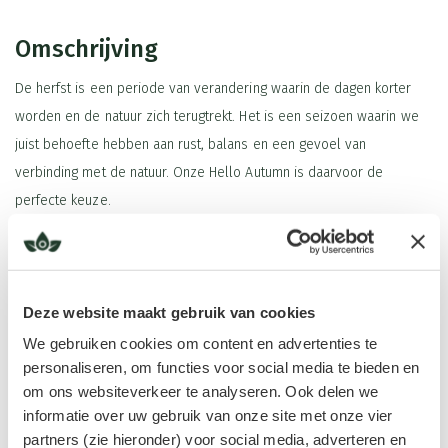
Omschrijving
De herfst is een periode van verandering waarin de dagen korter
worden en de natuur zich terugtrekt. Het is een seizoen waarin we
juist behoefte hebben aan rust, balans en een gevoel van
verbinding met de natuur. Onze Hello Autumn is daarvoor de
perfecte keuze.
Met aardse, frisse en warme geuren breng je direct de sfeer van
een herfstwandeling in huis. De geur vult de ruimte met een
natuurlijke, bosrijke beleving die zorgt voor rust, helderheid en een
Deze website maakt gebruik van cookies
gevoel van geborgenheid. Het is alsof je even diep ademhaalt in het
Lees meer
We gebruiken cookies om content en advertenties te
bos, omringd door vallende bladeren en frisse ochtendlucht.
personaliseren, om functies voor social media te bieden en
om ons websiteverkeer te analyseren. Ook delen we
Juist in een seizoen waarin alles naar binnen keert en de wereld om
informatie over uw gebruik van onze site met onze vier
ons heen wat stiller wordt, kan een harmonieuze geur in huis je
Ingrediënten
partners (zie hieronder) voor social media, adverteren en