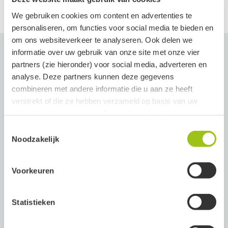
We gebruiken cookies om content en advertenties te
personaliseren, om functies voor social media te bieden en
om ons websiteverkeer te analyseren. Ook delen we
informatie over uw gebruik van onze site met onze vier
partners (zie hieronder) voor social media, adverteren en
analyse. Deze partners kunnen deze gegevens
Beoordelingen (2)
combineren met andere informatie die u aan ze heeft
verstrekt of die ze hebben verzameld op basis van uw
Vragen (0)
gebruik van hun services. Jouw informatie delen we met de
volgende vier partners:
Toestemmingsselectie
Beoordelingen
Noodzakelijk
Meta
Meest nuttig
Google
Voorkeuren
Clerk
Active Campaign
Statistieken
vaeb
Je kunt jouw toestemming ten alle tijden intrekken via de
15 november, 2025
Geverifieerde eigenaar
zwarte button onderaan de pagina.