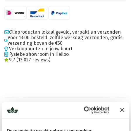
Olieproducten lokaal gevuld, verpakt en verzonden
Voor 13:00 besteld, zelfde werkdag verzonden, gratis
verzending boven de €50
Verkooppunten in jouw buurt
Fysieke showroom in Heiloo
9.7 (13.027 reviews)
Digitaal Info Gidsje
In dit info gidsje vind je informatie over het gebruik van de
producten. Het is ook mogelijk om het boekje fysiek mee
te
Deze website maakt gebruik van cookies
bestellen
zodat je deze thuis op je gemak kan doorlezen.